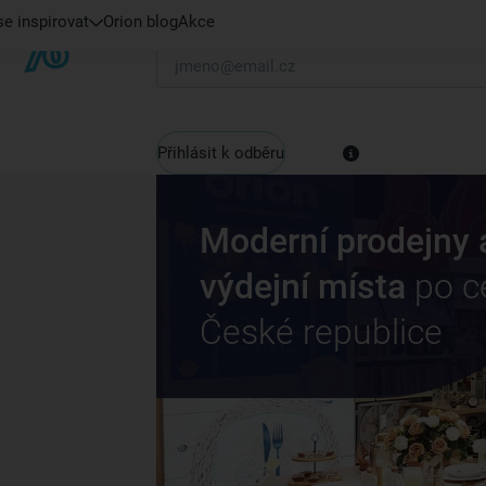
e inspirovat
Orion blog
Akce
Váš e-mail
Přihlásit k odběru
Moderní prodejny 
výdejní místa
po c
České republice