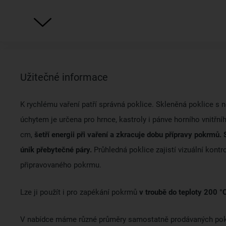
Užitečné informace
K rychlému vaření patří správná poklice. Skleněná poklice s
úchytem je určena pro hrnce, kastroly i pánve horního vnitřn
cm,
šetří energii při vaření a zkracuje dobu přípravy pokrmů.
únik přebytečné páry.
Průhledná poklice zajistí vizuální kont
připravovaného pokrmu.
Lze ji použít i pro zapékání pokrmů
v troubě do teploty 200 °
V nabídce máme různé průměry samostatně prodávaných pokli