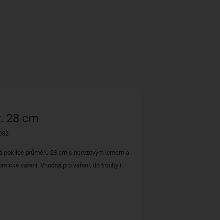
r. 28 cm
582
á poklice průměru 28 cm s nerezovým lemem a
ické vaření. Vhodná pro vaření, do trouby i