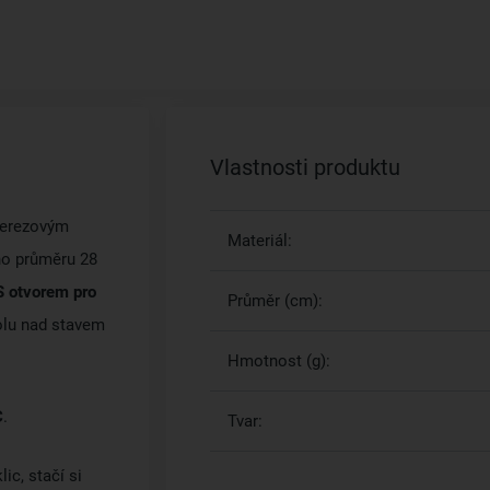
Vlastnosti produktu
 nerezovým
Materiál:
ího průměru 28
 S otvorem pro
Průměr (cm):
rolu nad stavem
Hmotnost (g):
C
.
Tvar:
c, stačí si