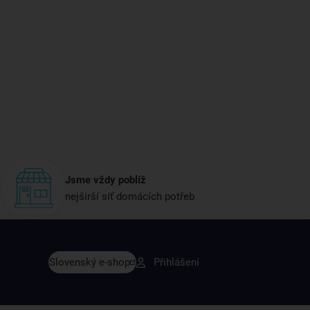
Jsme vždy poblíž
nejširší síť domácích potřeb
vy dřív než ostatní
Slovenský e-shop
Přihlášení
y v sortimentu i recepty, které si oblíbíte.