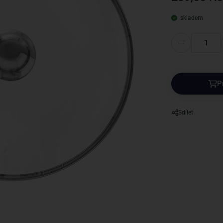
skladem
P
Sdílet