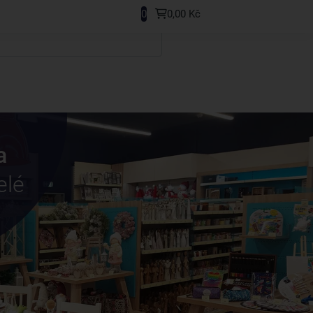
0
0,00 Kč
a
elé