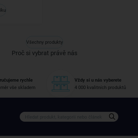
íku
Všechny produkty
Proč si vybrat právě nás
ručujeme rychle
Vždy si u nás vyberete
měr vše skladem
4 000 kvalitních produktů
Získejte rady, recepty a tipy na sle
Přihlaste se k odběru našeho newsletteru.
U nás vždy najdete zajímavé akce, slevy, novink