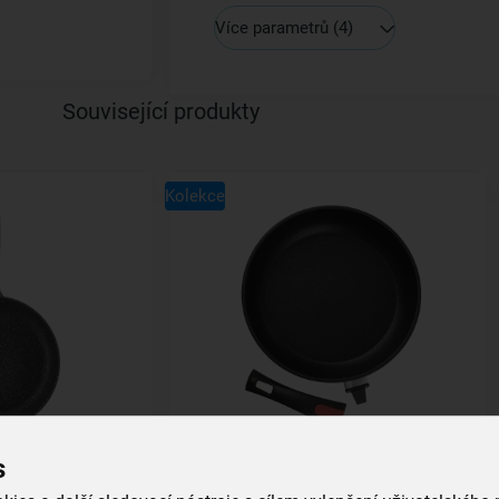
Více parametrů
(4)
Související produkty
Kolekce
 28 cm
Pánev DIAMANT s odnímatel.
s
rukojetí pr. 28 cm