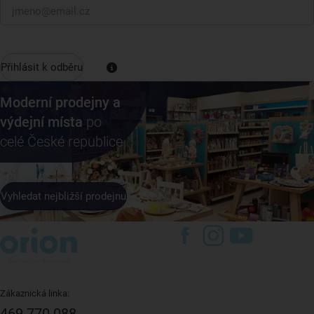
Přihlásit k odběru
Moderní prodejny a
výdejní místa
po
celé České republice
Vyhledat nejbližší prodejnu
Zákaznická linka:
469 770 088