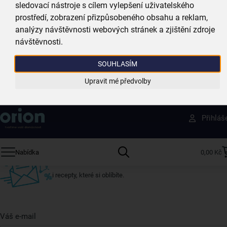
sledovací nástroje s cílem vylepšení uživatelského
máme téměr vše skladem
prostředí, zobrazení přizpůsobeného obsahu a reklam,
analýzy návštěvnosti webových stránek a zjištění zdroje
Vždy si u nás vyberete
návštěvnosti.
4 000 kvalitních produktů
SOUHLASÍM
Jsme vždy poblíž
Upravit mé předvolby
nejširší síť domácích potřeb
Získejte rady, recepty a tipy na slevy dřív než
Přihláš
ostatní
Přihlaste se k odběru našeho newsletteru.
Nabídka
0,00 Kč
U nás vždy najdete zajímavé akce, slevy, novinky v sortimentu
i recepty, které si oblíbíte.
Váš e-mail