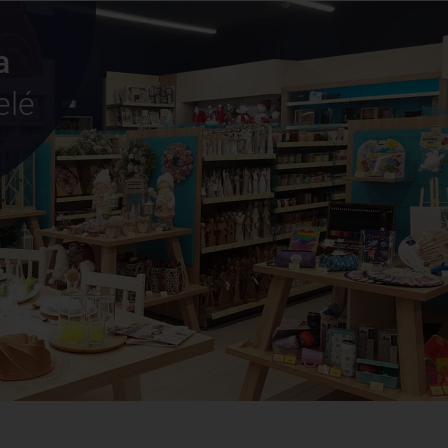
a
elé