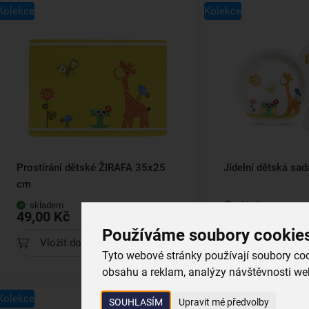
Kolekce
Kolekce
Prostírání dětské ŽIRAFA 35x25
Jídelní dětská sad
cm
skladem
skladem
49,00 Kč
399,00 Kč
Používáme soubory cookie
Vložit do košíku
Vložit do koš
Tyto webové stránky používají soubory cook
obsahu a reklam, analýzy návštěvnosti web
Kolekce
Kolekce
SOUHLASÍM
Upravit mé předvolby