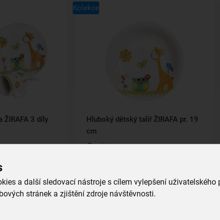
Kolekce
a ŽIRAFA 3 díly
Hluboký dětský talíř ŽIRAFA pr. 19
cm
skladem
139,00 Kč
s
íku
Vložit do košíku
ies a další sledovací nástroje s cílem vylepšení uživatelského
ových stránek a zjištění zdroje návštěvnosti.