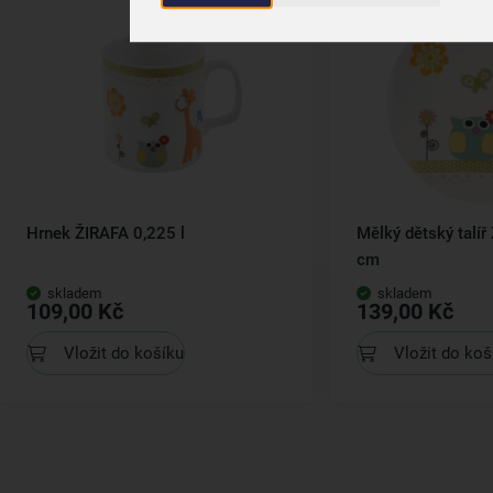
Hrnek ŽIRAFA 0,225 l
Mělký dětský talíř
cm
skladem
skladem
109,00 Kč
139,00 Kč
Vložit do košíku
Vložit do koš