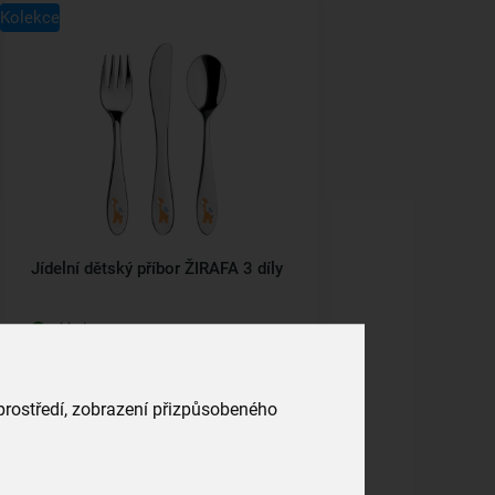
Kolekce
Jídelní dětský příbor ŽIRAFA 3 díly
skladem
229,00 Kč
Vložit do košíku
 prostředí, zobrazení přizpůsobeného