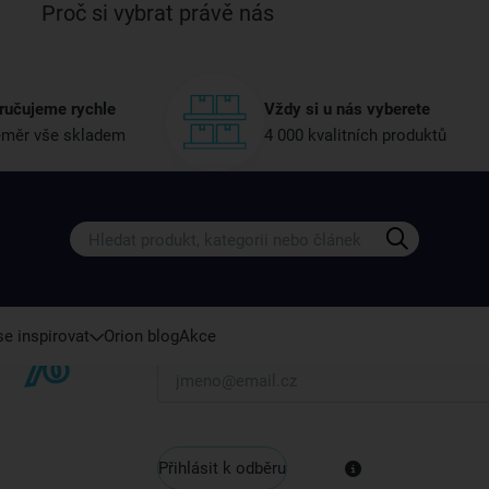
Proč si vybrat právě nás
ručujeme rychle
Vždy si u nás vyberete
měr vše skladem
4 000 kvalitních produktů
Získejte rady, recepty a tipy na sle
Přihlaste se k odběru našeho newsletteru.
U nás vždy najdete zajímavé akce, slevy, novink
e inspirovat
Orion blog
Akce
Váš e-mail
Přihlásit k odběru