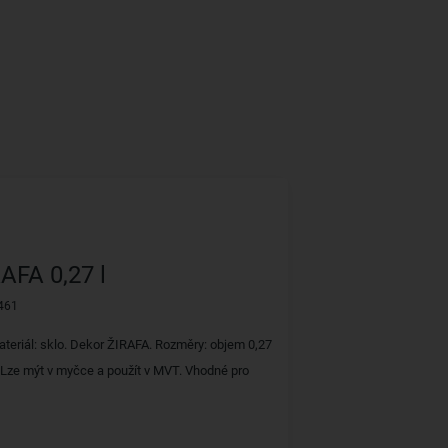
AFA 0,27 l
461
teriál: sklo. Dekor ŽIRAFA. Rozměry: objem 0,27
cm. Lze mýt v myčce a použít v MVT. Vhodné pro