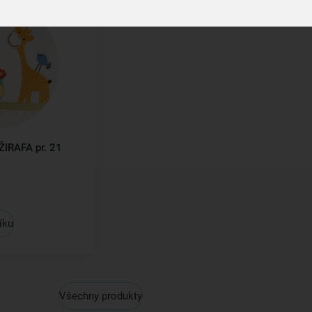
 ŽIRAFA pr. 21
íku
Všechny produkty