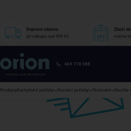
Doprava zdarma
Zboží do
při nákupu nad 999 Kč
máme té
469 770 088
Prodejny
Kuchyňské potřeby
Domácí potřeby
Stolování
Nechte s