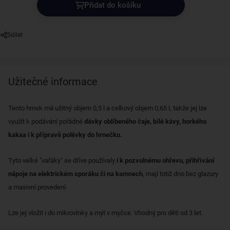
Přidat do košíku
Sdílet
Užitečné informace
Tento hrnek má užitný objem 0,5 l a celkový objem 0,65 l, takže jej lze
využít k podávání pořádné
dávky oblíbeného čaje, bílé kávy, horkého
kakaa i k přípravě polévky do hrnečku.
Tyto velké "vařáky" se dříve používaly
i k pozvolnému ohřevu, přihřívání
nápoje na elektrickém sporáku či na kamnech
, mají totiž dno bez glazury
a masivní provedení.
Lze jej vložit i do mikrovlnky a mýt v myčce. Vhodný pro děti od 3 let.