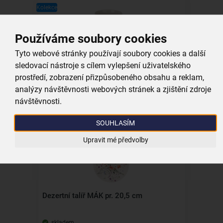
Kolekce
Používáme soubory cookies
Tyto webové stránky používají soubory cookies a další
Hrnek MÁK 0,36 l
sledovací nástroje s cílem vylepšení uživatelského
prostředí, zobrazení přizpůsobeného obsahu a reklam,
skladem
analýzy návštěvnosti webových stránek a zjištění zdroje
119,00 Kč
návštěvnosti.
Vložit do košíku
SOUHLASÍM
Upravit mé předvolby
Kolekce
Dezertní talíř MÁK pr. 20,5 cm
skladem