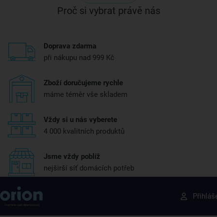
Proč si vybrat právě nás
Doprava zdarma
při nákupu nad 999 Kč
Zboží doručujeme rychle
máme téměr vše skladem
Vždy si u nás vyberete
4 000 kvalitních produktů
Jsme vždy poblíž
nejširší síť domácích potřeb
Získejte rady, recepty a tipy na slevy dřív než
Přihláš
ostatní