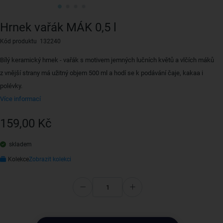
Hrnek vařák MÁK 0,5 l
Kód produktu 132240
Bílý keramický hrnek - vařák s motivem jemných lučních květů a vlčích máků
z vnější strany má užitný objem 500 ml a hodí se k podávání čaje, kakaa i
polévky.
Více informací
159,00 Kč
skladem
Kolekce
Zobrazit kolekci