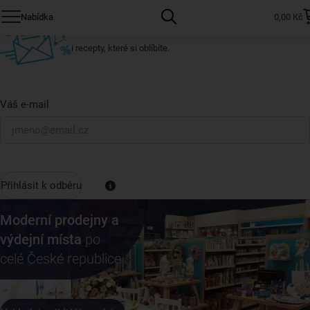
Přihlaste se k odběru našeho newsletteru.
Nabídka
0,00 Kč
U nás vždy najdete zajímavé akce, slevy, novinky v sortimentu
i recepty, které si oblíbíte.
Váš e-mail
Přihlásit k odběru
Moderní prodejny a
výdejní místa
po
celé České republice