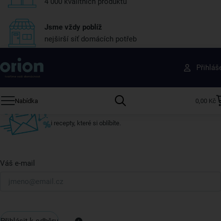
4 000 kvalitních produktů
Jsme vždy poblíž
nejširší síť domácích potřeb
Získejte rady, recepty a tipy na slevy dřív než
Přihláš
ostatní
Přihlaste se k odběru našeho newsletteru.
Nabídka
0,00 Kč
U nás vždy najdete zajímavé akce, slevy, novinky v sortimentu
i recepty, které si oblíbíte.
Váš e-mail
Přihlásit k odběru