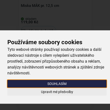
Miska MÁK pr. 12,5 cm
skladem
119,00 Kč
Vložit do košíku
Používáme soubory cookies
Kolekce
Tyto webové stránky používají soubory cookies a další
sledovací nástroje s cílem vylepšení uživatelského
prostředí, zobrazení přizpůsobeného obsahu a reklam,
analýzy návštěvnosti webových stránek a zjištění zdroje
návštěvnosti.
Hrnek MÁK 0,36 l
SOUHLASÍM
skladem
119,00 Kč
Upravit mé předvolby
Vložit do košíku