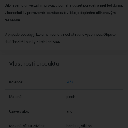
Díky svému univerzálnímu využití pomáhá udržet pořádek a přehled doma,
v kanceláři i v provozorně,
bambusové víčko je doplněno silikonovým
těsněním
.
V případě potřeby ji lze umýt ručně a nechat řádně vyschnout. Objevte i
další hezké kousky z kolekce MÁK.
Vlastnosti produktu
Kolekce:
MÁK
Materiál:
plech
Uzávěr/víko:
ano
Materiál víka/uzávěru:
bambus, silikon