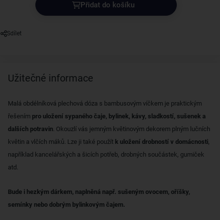
Přidat do košíku
Sdílet
Užitečné informace
Malá obdélníková plechová dóza s bambusovým víčkem je praktickým
řešením
pro uložení sypaného čaje, bylinek, kávy, sladkostí, sušenek a
dalších potravin
. Okouzlí vás jemným květinovým dekorem plným lučních
květin a vlčích máků. Lze ji také použít
k uložení drobností v domácnosti
,
například kancelářských a šicích potřeb, drobných součástek, gumiček
atd.
Bude i hezkým dárkem, naplněná např. sušeným ovocem, oříšky,
semínky nebo dobrým bylinkovým čajem.