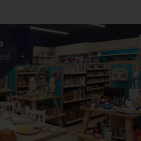
a
elé