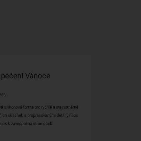
 pečení Vánoce
768
vá silikonová forma pro rychlé a stejnoměrné
ních sušenek s propracovanými detaily nebo
inek k zavěšení na stromeček.