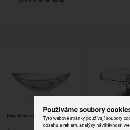
jsou vhodné
i do myčky
Používáme soubory cookie
Mísa Ema pr. 29 cm
Servírovací stojan
Tyto webové stránky používají soubory cook
obsahu a reklam, analýzy návštěvnosti web