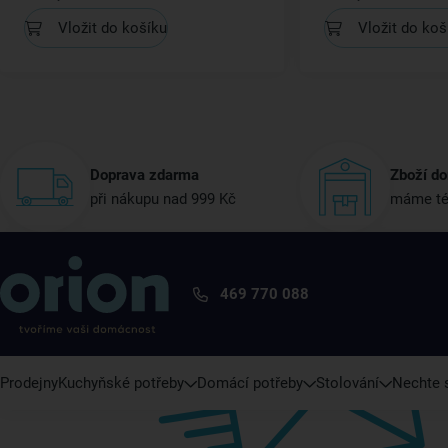
Vložit do košíku
Vložit do koš
Doprava zdarma
Zboží do
při nákupu nad 999 Kč
máme té
469 770 088
Prodejny
Kuchyňské potřeby
Domácí potřeby
Stolování
Nechte s