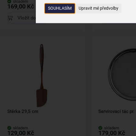
skladem
skladem
169,00 Kč
399,00 Kč
SOUHLASÍM
Upravit mé předvolby
Vložit do košíku
Vložit do koš
Stěrka 29,5 cm
Servírovací tác pr
skladem
skladem
129,00 Kč
179,00 Kč