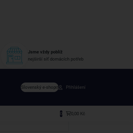
Jsme vždy poblíž
nejširší síť domácích potřeb
vy dřív než ostatní
Slovenský e-shop
Přihlášení
y v sortimentu i recepty, které si oblíbíte.
0
0,00 Kč