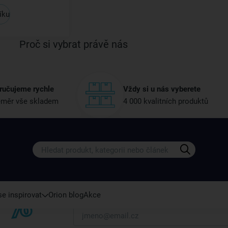
íku
Proč si vybrat právě nás
ručujeme rychle
Vždy si u nás vyberete
měr vše skladem
4 000 kvalitních produktů
Získejte rady, recepty a tipy na sle
Přihlaste se k odběru našeho newsletteru.
U nás vždy najdete zajímavé akce, slevy, novink
e inspirovat
Orion blog
Akce
Váš e-mail