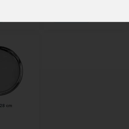
skladem
69,00 Kč
íku
Vložit do košíku
. 28 cm