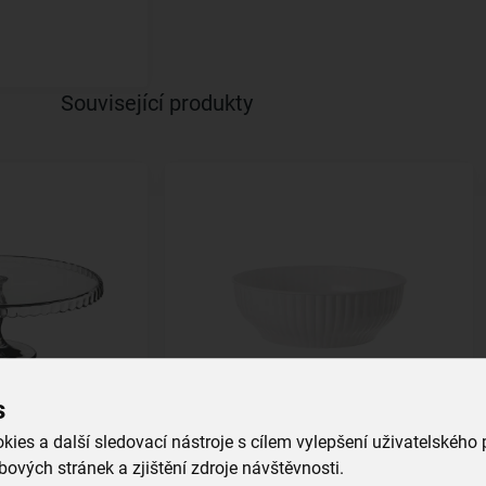
Související produkty
s
 pr. 32 cm
Zadělávací mísa Veca pr. 24 cm
ies a další sledovací nástroje s cílem vylepšení uživatelského
ových stránek a zjištění zdroje návštěvnosti.