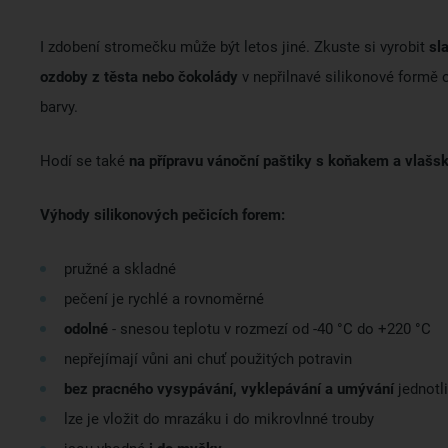
I zdobení stromečku může být letos jiné. Zkuste si vyrobit
sl
ozdoby z těsta nebo čokolády
v nepřilnavé silikonové formě 
barvy.
Hodí se také
na přípravu vánoční paštiky s koňakem a vlašs
Výhody silikonových pečicích forem:
pružné a skladné
pečení je rychlé a rovnoměrné
odolné
- snesou teplotu v rozmezí od -40 °C do +220 °C
nepřejímají vůni ani chuť použitých potravin
bez pracného vysypávání, vyklepávání a umývání
jednotl
lze je vložit do mrazáku i do mikrovlnné trouby