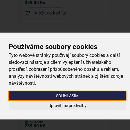
359,00 Kč
Vložit do košíku
Používáme soubory cookies
Všechny produkty
Související produkty
Tyto webové stránky používají soubory cookies a další
sledovací nástroje s cílem vylepšení uživatelského
prostředí, zobrazení přizpůsobeného obsahu a reklam,
analýzy návštěvnosti webových stránek a zjištění zdroje
návštěvnosti.
SOUHLASÍM
Upravit mé předvolby
Servírovací stojan Ema 3 patra
skladem
259,00 Kč