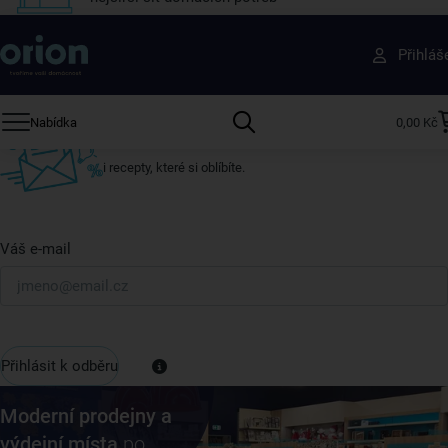
Získejte rady, recepty a tipy na slevy dřív než
Přihláš
ostatní
Přihlaste se k odběru našeho newsletteru.
Nabídka
0,00 Kč
U nás vždy najdete zajímavé akce, slevy, novinky v sortimentu
i recepty, které si oblíbíte.
Váš e-mail
Přihlásit k odběru
Moderní prodejny a
výdejní místa
po