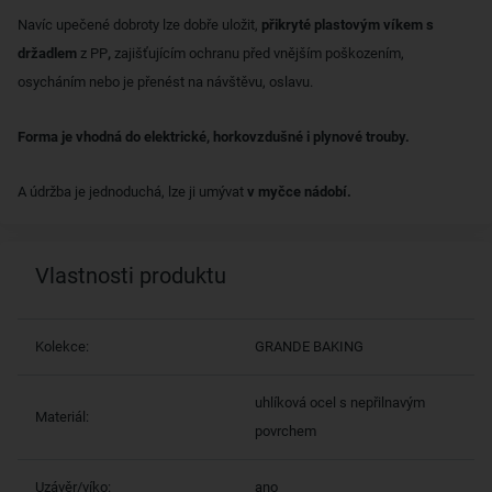
Navíc upečené dobroty lze dobře uložit,
přikryté plastovým víkem s
držadlem
z PP
,
zajišťujícím ochranu před vnějším poškozením,
osycháním nebo je přenést na návštěvu, oslavu.
Forma je vhodná do elektrické, horkovzdušné i plynové trouby.
A údržba je jednoduchá, lze ji umývat
v myčce nádobí.
Vlastnosti produktu
Kolekce:
GRANDE BAKING
uhlíková ocel s nepřilnavým
Materiál:
povrchem
Uzávěr/víko:
ano