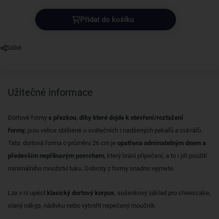
Přidat do košíku
Sdílet
Užitečné informace
Dortové formy
s přezkou, díky které dojde k otevření/roztažení
formy,
jsou velice oblíbené u svátečních i nadšených pekařů a cukrářů.
Tato dortová forma o průměru 26 cm je
opatřena odnímatelným dnem a
především
nepřilnavým povrchem,
který brání připečení, a to i při použití
minimálního množství tuku. Dobroty z formy snadno vyjmete.
Lze v ní upéct
klasický dortový korpus
, sušenkový základ pro cheescake,
slaný nákyp, nádivku nebo vytvořit nepečený moučník.