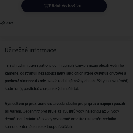
Přidat do košíku
Sdílet
Užitečné informace
Tři náhradní filtrační patrony do filtračních konvic
snižují obsah vodního
kamene, odstraňují nežádoucí látky jako chlor, které ovlivňují chuťové a
pachové vlastnosti vody.
Navíc redukují možný obsah těžkých kovů (měď,
kadmium), pesticidů a organických nečistot.
Výsledkem je průzračně čistá voda ideální pro přípravu nápojů i použití
při vaření.
Jeden filtr přefiltruje až 150 litrů vody, najednou až 5 l vody
denně. Používáním této vody významně omezíte usazování vodního
kamene v domácích elektrospotřebičích.