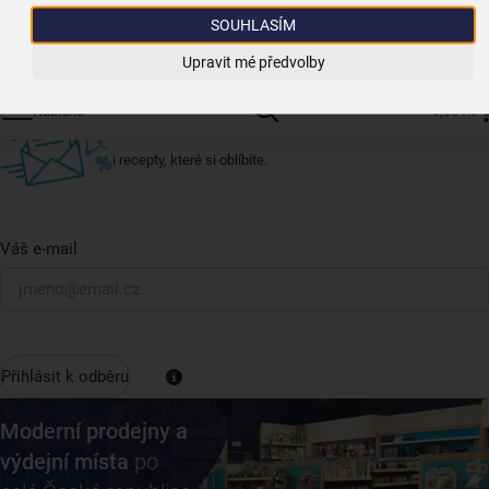
Získejte rady, recepty a tipy na slevy dřív než
SOUHLASÍM
Přihláš
ostatní
Upravit mé předvolby
Přihlaste se k odběru našeho newsletteru.
Nabídka
0,00 Kč
U nás vždy najdete zajímavé akce, slevy, novinky v sortimentu
i recepty, které si oblíbíte.
Váš e-mail
Přihlásit k odběru
Moderní prodejny a
výdejní místa
po