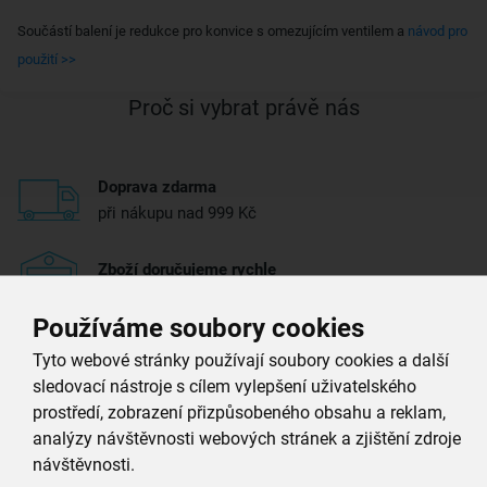
Součástí balení je redukce pro konvice s omezujícím ventilem a
návod pro
použití >>
Proč si vybrat právě nás
Doprava zdarma
při nákupu nad 999 Kč
Zboží doručujeme rychle
máme téměr vše skladem
Používáme soubory cookies
Vždy si u nás vyberete
Tyto webové stránky používají soubory cookies a další
4 000 kvalitních produktů
sledovací nástroje s cílem vylepšení uživatelského
prostředí, zobrazení přizpůsobeného obsahu a reklam,
Jsme vždy poblíž
analýzy návštěvnosti webových stránek a zjištění zdroje
nejširší síť domácích potřeb
návštěvnosti.