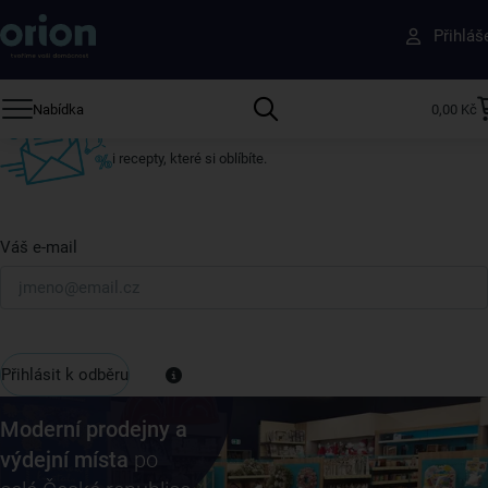
Získejte rady, recepty a tipy na slevy dřív než
Přihláš
ostatní
Přihlaste se k odběru našeho newsletteru.
Nabídka
0,00 Kč
U nás vždy najdete zajímavé akce, slevy, novinky v sortimentu
i recepty, které si oblíbíte.
Váš e-mail
Přihlásit k odběru
Moderní prodejny a
výdejní místa
po