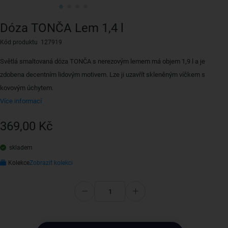
Dóza TONČA Lem 1,4 l
Kód produktu 127919
Světlá smaltovaná dóza TONČA s nerezovým lemem má objem 1,9 l a je
zdobena decentním lidovým motivem. Lze ji uzavřít skleněným víčkem s
kovovým úchytem.
Více informací
369,00 Kč
skladem
Kolekce
Zobrazit kolekci