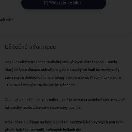
Přidat do košíku
Sdílet
Užitečné informace
Dnes je velkým trendem rustikální styl vybavení domácnosti.
Kouzlo
starých časů dokáže uchvátit, stylové kousky se hodí do venkovsky
zařízených domácností, na chalupy i do penzionů.
Proto je tu kolekce
TONČA s kvalitním smaltovaným nádobím.
Ocelový základ je pokryt smaltem, což je tavenina podobná sklu a vytvoří
tak odolný, zcela zdravotně nezávadný povrch.
Nižší dóza s víčkem se hodí k uložení nejrůznějších sypkých potravin,
příloh, luštěnin, cereálií, sušených bylinek atd.