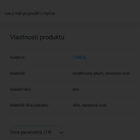
Lze ji mýt po použití v myčce.
Vlastnosti produktu
Kolekce:
TONČA
Materiál:
smaltovaný plech, nerezová ocel
Uzávěr/víko:
ano
Materiál víka/uzávěru:
sklo, nerezová ocel
Více parametrů
(14)