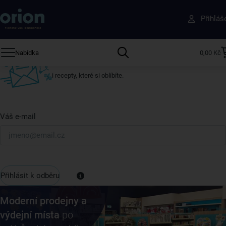
Získejte rady, recepty a tipy na slevy dřív než
Přihláš
ostatní
Přihlaste se k odběru našeho newsletteru.
Nabídka
0,00 Kč
U nás vždy najdete zajímavé akce, slevy, novinky v sortimentu
i recepty, které si oblíbíte.
Váš e-mail
Přihlásit k odběru
Moderní prodejny a
výdejní místa
po