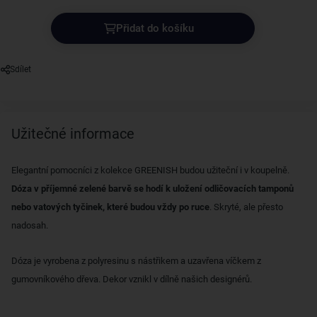
Přidat do košíku
Sdílet
Užitečné informace
Elegantní pomocníci z kolekce GREENISH budou užiteční i v koupelně.
Dóza v příjemné zelené barvě se hodí k uložení odličovacích tamponů
nebo vatových tyčinek, které budou vždy po ruce
. Skryté, ale přesto
nadosah.
Dóza je vyrobena z polyresinu s nástřikem a uzavřena víčkem z
gumovníkového dřeva. Dekor vznikl v dílně našich designérů.