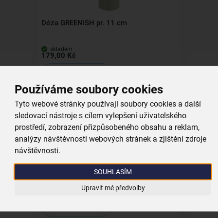
Dóza GREENISH pr. 11 cm
skladem
179,00 Kč
Vložit do košíku
Používáme soubory cookies
Tyto webové stránky používají soubory cookies a další
Kolekce
sledovací nástroje s cílem vylepšení uživatelského
prostředí, zobrazení přizpůsobeného obsahu a reklam,
analýzy návštěvnosti webových stránek a zjištění zdroje
návštěvnosti.
Dóza GREENISH pr. 13 cm
SOUHLASÍM
skladem
Upravit mé předvolby
199,00 Kč
Vložit do košíku