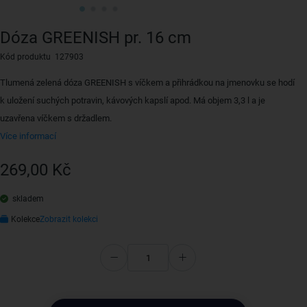
Dóza GREENISH pr. 16 cm
Kód produktu 127903
Tlumená zelená dóza GREENISH s víčkem a přihrádkou na jmenovku se hodí
k uložení suchých potravin, kávových kapslí apod. Má objem 3,3 l a je
uzavřena víčkem s držadlem.
Více informací
269,00 Kč
skladem
Kolekce
Zobrazit kolekci