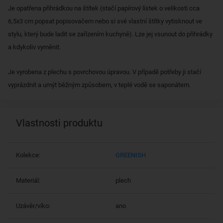
Je opatřena přihrádkou na štítek (stačí papírový lístek o velikosti cca
6,5x3 cm popsat popisovačem nebo si své vlastní štítky vytisknout ve
stylu, který bude ladit se zařízením kuchyně). Lze jej vsunout do přihrádky
a kdykoliv vyměnit.
Je vyrobena z plechu s povrchovou úpravou. V případě potřeby ji stačí
vyprázdnit a umýt běžným způsobem, v teplé vodě se saponátem.
Vlastnosti produktu
Kolekce:
GREENISH
Materiál:
plech
Uzávěr/víko:
ano