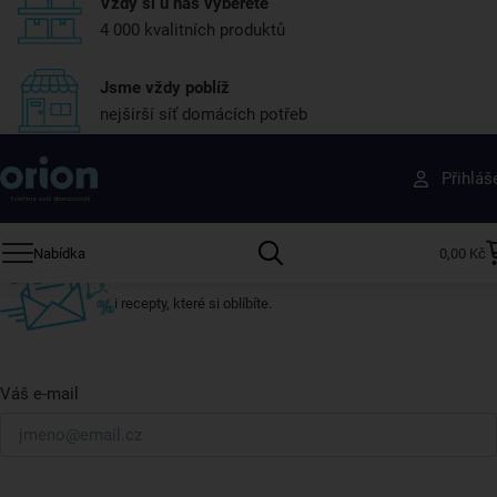
Vždy si u nás vyberete
4 000 kvalitních produktů
Jsme vždy poblíž
nejširší síť domácích potřeb
Získejte rady, recepty a tipy na slevy dřív než
Přihláš
ostatní
Přihlaste se k odběru našeho newsletteru.
Nabídka
0,00 Kč
U nás vždy najdete zajímavé akce, slevy, novinky v sortimentu
i recepty, které si oblíbíte.
Váš e-mail