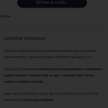
Přidat do košíku
Sdílet
Užitečné informace
Kapsle lze uložit různě, třeba do zajímavé plechové dózy v tlumeném
zeleném odstínu. Tato dóza z kolekce GREENISH má objem 3,3 l.
Její použití je různorodé,
kromě kávových kapslí pomůže s uskladněním
sypkých surovin v kuchyni, hodí se např. i na mouku, rýži, ořechy,
cookies i snídaňové cereálie.
Nejen na kuchyňské lince, polici, ale i v kanceláři do ní lze uložit různé
drobnosti a bude
krásným doplňkem.