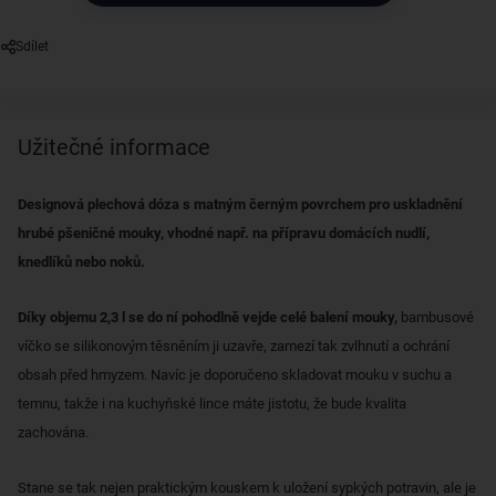
Sdílet
Užitečné informace
Designová plechová dóza s matným černým povrchem pro uskladnění
hrubé pšeničné mouky, vhodné např. na přípravu domácích nudlí,
knedlíků nebo noků.
Díky objemu 2,3 l se do ní pohodlně vejde celé balení mouky,
bambusové
víčko se silikonovým těsněním ji uzavře, zamezí tak zvlhnutí a ochrání
obsah před hmyzem. Navíc je doporučeno skladovat mouku v suchu a
temnu, takže i na kuchyňské lince máte jistotu, že bude kvalita
zachována.
Stane se tak nejen praktickým kouskem k uložení sypkých potravin, ale je