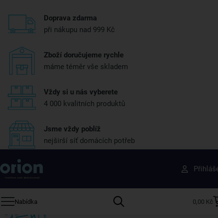
Doprava zdarma
při nákupu nad 999 Kč
Zboží doručujeme rychle
máme téměr vše skladem
Vždy si u nás vyberete
4 000 kvalitních produktů
Jsme vždy poblíž
nejširší síť domácích potřeb
Získejte rady, recepty a tipy na slevy dřív než
Přihláš
ostatní
Přihlaste se k odběru našeho newsletteru.
Nabídka
0,00 Kč
U nás vždy najdete zajímavé akce, slevy, novinky v sortimentu