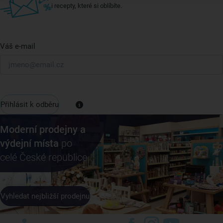
i recepty, které si oblíbíte.
Váš e-mail
Přihlásit k odběru
Moderní prodejny a
výdejní místa
po
celé České republice
Vyhledat nejbližší prodejnu