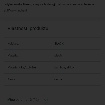
i
stylovým doplňkem,
který se bude vyjímat na polici nebo v otevřené
skříňce v kuchyni.
Vlastnosti produktu
Kolekce:
BLACK
Materiál:
plech
Materiál víka/uzávěru:
bambus, silikon
Barvy:
černá
Více parametrů
(12)