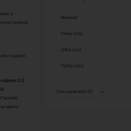
 menu s
Materiál:
 měrná hodnota
Délka (cm):
Šířka (cm):
kátor slabých
Výška (cm):
o objemu 2,5
tší
Více parametrů
(6)
d farmářů
na baterie