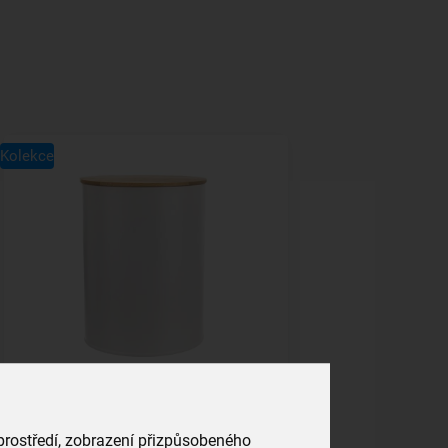
Kolekce
Dóza WHITELINE pr. 13 cm
skladem
 prostředí, zobrazení přizpůsobeného