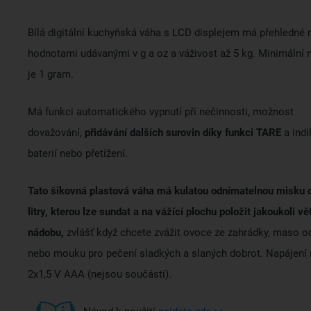
Bílá digitální kuchyňská váha s LCD displejem má přehledné
hodnotami udávanými v g a oz a váživost až 5 kg. Minimální
je 1 gram.
Má funkci automatického vypnutí při nečinnosti, možnost
dovažování,
přidávání dalších surovin díky funkci TARE
a indi
baterií nebo přetížení.
Tato šikovná plastová váha má kulatou odnímatelnou misku 
litry, kterou lze sundat a na vážící plochu položit jakoukoli vě
nádobu,
zvlášť když chcete zvážit ovoce ze zahrádky, maso o
nebo mouku pro pečení sladkých a slaných dobrot. Napájení 
2x1,5 V AAA (nejsou součástí).