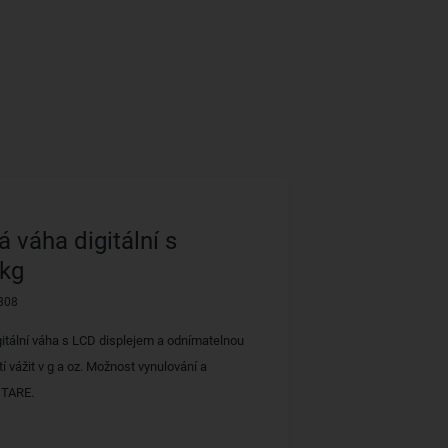
 váha digitální s
 kg
808
gitální váha s LCD displejem a odnímatelnou
 vážit v g a oz. Možnost vynulování a
 TARE.