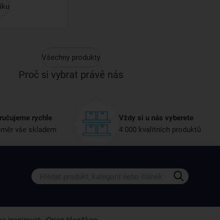
íku
Všechny produkty
Proč si vybrat právě nás
ručujeme rychle
Vždy si u nás vyberete
měr vše skladem
4 000 kvalitních produktů
Získejte rady, recepty a tipy na sle
Přihlaste se k odběru našeho newsletteru.
U nás vždy najdete zajímavé akce, slevy, novink