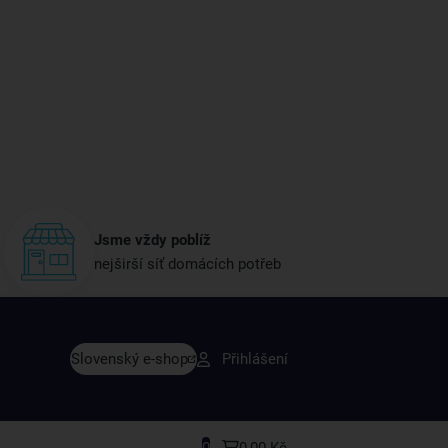
Jsme vždy poblíž
nejširší síť domácích potřeb
vy dřív než ostatní
Slovenský e-shop
Přihlášení
y v sortimentu i recepty, které si oblíbíte.
0
0,00 Kč