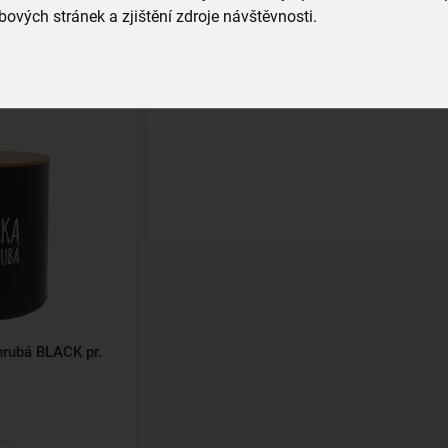
179,00 Kč
ových stránek a zjištění zdroje návštěvnosti.
íku
Vložit do košíku
rubá BLACK pr.