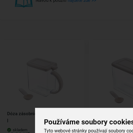
Návod k použití
najdete zde >>
Dóza zásobnice s víčkem Eva 0,55
Dóza zásobnice s 
Používáme soubory cookie
l
skladem
skladem
Tyto webové stránky používají soubory cook