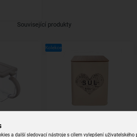
Související produkty
Kolekce
víčkem Eva 1 l
Dóza Sůl SRDCE 11,5x11,5x14 cm
s
skladem
ies a další sledovací nástroje s cílem vylepšení uživatelského