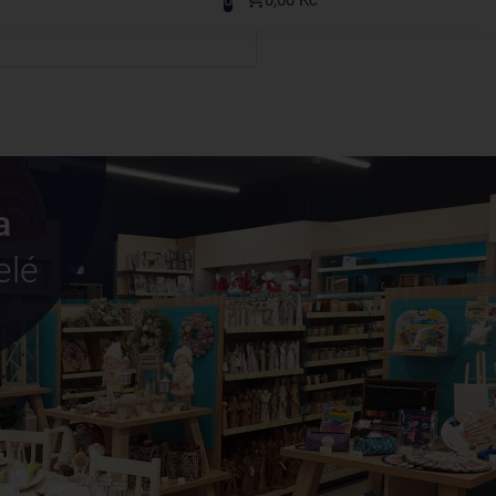
a
elé