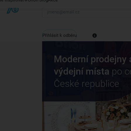
e inspirovat
Orion blog
Akce
Váš e-mail
Přihlásit k odběru
Moderní prodejny 
výdejní místa
po c
České republice