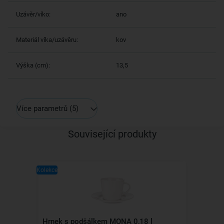
Uzávěr/víko:
ano
Materiál víka/uzávěru:
kov
Výška (cm):
13,5
Více parametrů
(5)
Související produkty
Kolekce
Hrnek s podšálkem MONA 0,18 l