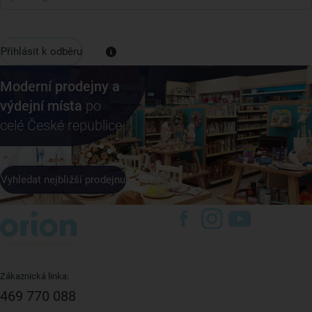
Přihlásit k odběru
Moderní prodejny a
výdejní místa
po
celé České republice
Vyhledat nejbližší prodejnu
Zákaznická linka:
469 770 088