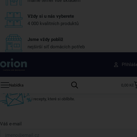
máme téměr vše skladem
Vždy si u nás vyberete
4 000 kvalitních produktů
Jsme vždy poblíž
nejširší síť domácích potřeb
Získejte rady, recepty a tipy na slevy dřív než
Přihláš
ostatní
Přihlaste se k odběru našeho newsletteru.
Nabídka
0,00 Kč
U nás vždy najdete zajímavé akce, slevy, novinky v sortimentu
i recepty, které si oblíbíte.
Váš e-mail