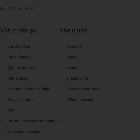
Po - Pá 7:00 - 16:00
Vše o nákupu
Vše o nás
Jak objednat
Kontakt
Cena dopravy
O nás
Způsob dopravy
Kariéra
Reklamace
Franchising
Ochrana osobních údajů
Velkoobchod Orion
Pravidla soutěží
Whistleblowing
VOP
Informace o elektroodpadech
Nastavení cookies