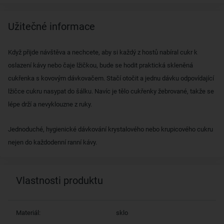
Užitečné informace
Když přijde návštěva a nechcete, aby si každý z hostů nabíral cukr k
oslazení kávy nebo čaje lžičkou, bude se hodit praktická skleněná
cukřenka s kovovým dávkovačem. Stačí otočit a jednu dávku odpovídající
lžičce cukru nasypat do šálku. Navíc je tělo cukřenky žebrované, takže se
lépe drží a nevyklouzne z ruky.
Jednoduché, hygienické dávkování krystalového nebo krupicového cukru
nejen do každodenní ranní kávy.
Vlastnosti produktu
Materiál:
sklo