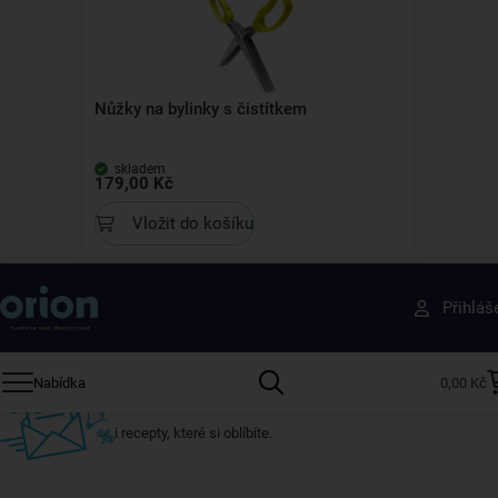
Nůžky na bylinky s čistítkem
skladem
179,00 Kč
Vložit do košíku
Získejte rady, recepty a tipy na slevy dřív než
Přihláš
ostatní
Přihlaste se k odběru našeho newsletteru.
Nabídka
0,00 Kč
U nás vždy najdete zajímavé akce, slevy, novinky v sortimentu
i recepty, které si oblíbíte.