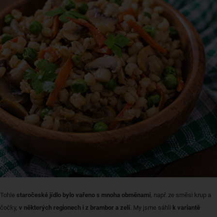
Tohle
staročeské jídlo bylo vařeno s mnoha obměnami
, např. ze směsi krup a
čočky,
v některých regionech i z brambor a zelí
. My jsme sáhli
k variantě