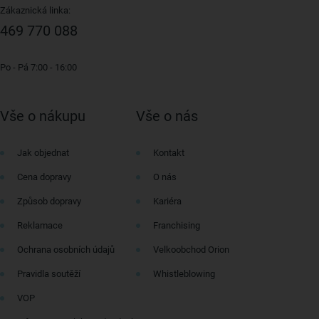
Zákaznická linka:
469 770 088
Po - Pá 7:00 - 16:00
Vše o nákupu
Vše o nás
Jak objednat
Kontakt
Cena dopravy
O nás
Způsob dopravy
Kariéra
Reklamace
Franchising
Ochrana osobních údajů
Velkoobchod Orion
Pravidla soutěží
Whistleblowing
VOP