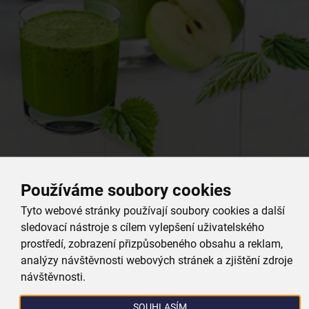
Používáme soubory cookies
Zkusit můžete také něco svěžího, co si díky svému způsobu přípravy zachová
Tyto webové stránky používají soubory cookies a další
spoustu živin.
sledovací nástroje s cílem vylepšení uživatelského
prostředí, zobrazení přizpůsobeného obsahu a reklam,
Například čerstvou šťávu z kopřiv.
3 menší jablka, 1 okurku a 2 hrsti čerstvě
analýzy návštěvnosti webových stránek a zjištění zdroje
natrhaných kopřiv postupně odšťavněte
pomocí šnekového odšťavňovače a
návštěvnosti.
vychutnejte si čerstvou kopřivovou šťávu plnou enzymatických látek.
SOUHLASÍM