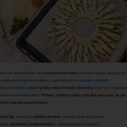
Není nic jednoduššího, než
vyválet listové těsto
na
pečicím papíře
, posypat ho
nasekanými kopřivami a sýrem, nastrouhaným na
jemném struhadle
.
Šikovné
rádýlko
vytvoří tyčinky nebo drobnější čtverečky
, které lze i s papírem
přenést na
kvalitní plech
.
Přátelé i zvědavá rodina rozhodně nepoznají, že jste
místo špenátu použili kopřivy.
Orion tip:
zkuste tuto
klasiku obměnit
. Vyválejte těsto do kulatého
tvaru,
uprostřed vykrojte kolečko
a nařežte jednotlivé paprsky.