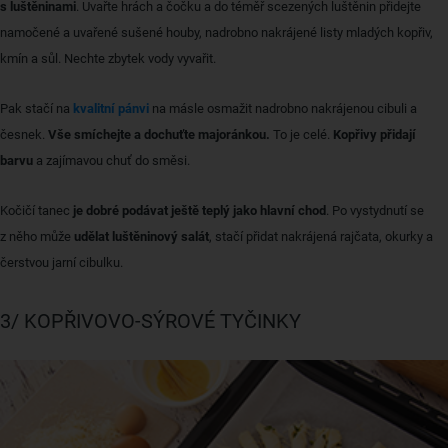
s luštěninami
. Uvařte hrách a čočku a do téměř scezených luštěnin přidejte
namočené a uvařené sušené houby, nadrobno nakrájené listy mladých kopřiv,
kmín a sůl. Nechte zbytek vody vyvařit.
Pak stačí na
kvalitní pánvi
na másle osmažit nadrobno nakrájenou cibuli a
česnek.
Vše smíchejte a dochuťte majoránkou.
To je celé.
Kopřivy přidají
barvu
a zajímavou chuť do směsi.
Kočičí tanec
je dobré podávat ještě teplý jako hlavní chod
. Po vystydnutí se
z něho může
udělat luštěninový salát
, stačí přidat nakrájená rajčata, okurky a
čerstvou jarní cibulku.
3/ KOPŘIVOVO-SÝROVÉ TYČINKY