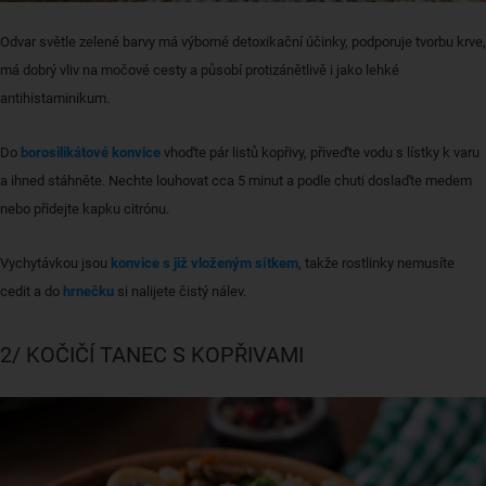
Odvar světle zelené barvy má výborné detoxikační účinky, podporuje tvorbu krve,
má dobrý vliv na močové cesty a působí protizánětlivě i jako lehké
antihistaminikum.
Do
borosilikátové konvice
vhoďte pár listů kopřivy, přiveďte vodu s lístky k varu
a ihned stáhněte. Nechte louhovat cca 5 minut a podle chuti doslaďte medem
nebo přidejte kapku citrónu.
Vychytávkou jsou
konvice s již vloženým sítkem
, takže rostlinky nemusíte
cedit a do
hrnečku
si nalijete čistý nálev.
2/ KOČIČÍ TANEC S KOPŘIVAMI