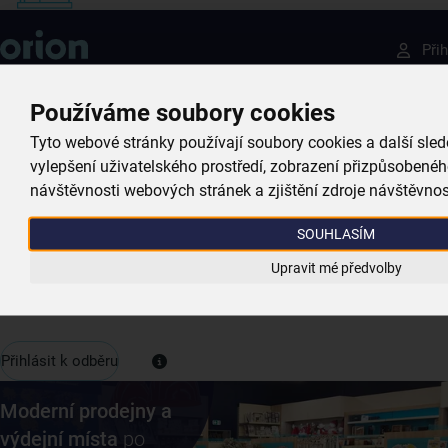
Získejte rady, recepty a tipy na slevy dřív než
Při
ostatní
Přihlaste se k odběru našeho newsletteru.
Používáme soubory cookies
Nabídka
0,00
U nás vždy najdete zajímavé akce, slevy, novinky v sortimentu
Tyto webové stránky používají soubory cookies a další sled
i recepty, které si oblíbíte.
vylepšení uživatelského prostředí, zobrazení přizpůsobené
návštěvnosti webových stránek a zjištění zdroje návštěvnos
SOUHLASÍM
Váš e-mail
Upravit mé předvolby
Přihlásit k odběru
Moderní prodejny a
výdejní místa
po