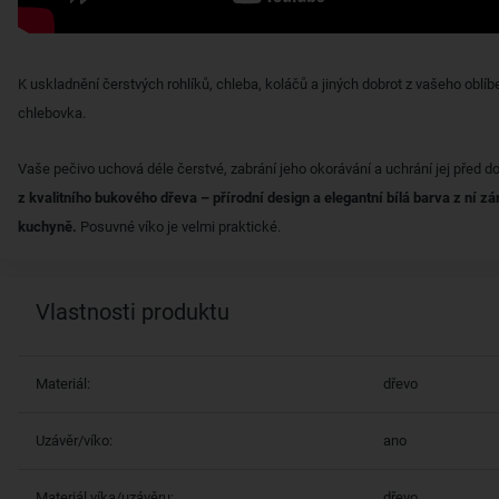
K uskladnění čerstvých rohlíků, chleba, koláčů a jiných dobrot z vašeho oblíb
chlebovka.
Vaše pečivo uchová déle čerstvé, zabrání jeho okorávání a uchrání jej před
z kvalitního bukového dřeva – přírodní design a elegantní bílá barva z ní zá
kuchyně.
Posuvné víko je velmi praktické.
Vlastnosti produktu
Materiál:
dřevo
Uzávěr/víko:
ano
Materiál víka/uzávěru:
dřevo