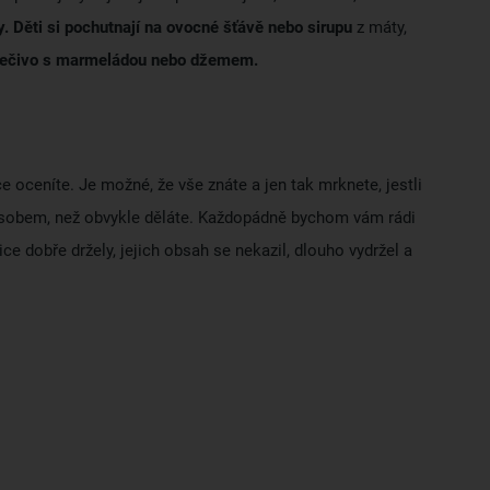
 Děti si pochutnají na ovocné šťávě nebo sirupu
z máty,
pečivo s marmeládou nebo džemem.
 oceníte. Je možné, že vše znáte a jen tak mrknete, jestli
působem, než obvykle děláte. Každopádně bychom vám rádi
ice dobře držely, jejich obsah se nekazil, dlouho vydržel a