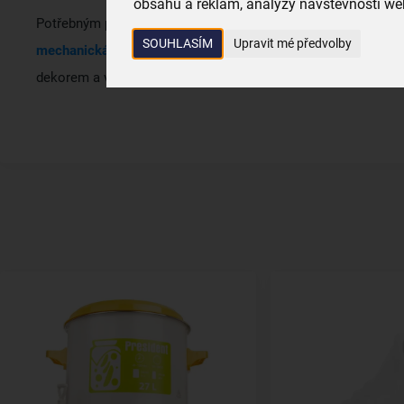
obsahu a reklam, analýzy návštěvnosti web
Potřebným pomocníkem při zavařování je také
kvalitní váha
.
SOUHLASÍM
Upravit mé předvolby
mechanická
nebo
digitální
. Každý preferuje jiný materiál, n
dekorem a využije ji také jako dekoraci v kuchyni. Každému vy