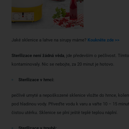
Jaké sklenice a lahve na sirupy máme?
Koukněte zde >>
Sterilizace není žádná věda
, jde především o pečlivost. Tímto
kontaminovaly. Nic se nebojte, za 20 minut je hotovo.
Sterilizace v hrnci:
pečlivě umyté a nepoškozené sklenice vložte do hrnce, kolem 
pod hladinou vody. Přiveďte vodu k varu a vařte 10 – 15 minu
čistou utěrku. Sklenice se plní ještě teplé teplou náplní.
Sterilizace v troubě: