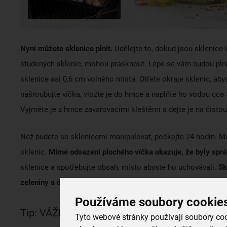
Nyní můžete sklenice plnit.
Udělejte to, dokud jsou sklenice i
studených sklenic, mohou prasknout. Lépe se vám budou pln
sklenice asi 0,6 cm volného místa. Otřete okraje sklenic, abyst
našroubujte víčka, vložte je do hrnce a naplňte ho vodou cca 
Vyjměte je z hrnce zavařovacími kleštěmi a dejte je na čistou
Než budete se sklenicemi manipulovat, počkejte 24 hodin. Měl
sklenic.
Mírné odsazení plochého víčka ukazuje, že byly spr
sklenice a spotřebujte obsah, místo abyste ho uchovávali.
Sk
zeleniny a datum zavaření.
Používáme soubory cookie
Tip: VÁŽENÍ PŘI ZAVAŘOVÁNÍ
Tyto webové stránky používají soubory cook