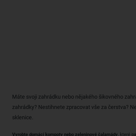
Máte svoji zahrádku nebo nějakého šikovného zahrad
zahrádky? Nestihnete zpracovat vše za čerstva? Nev
sklenice.
Vyrobte domácí kompoty nebo zeleninové čalamády
, které p