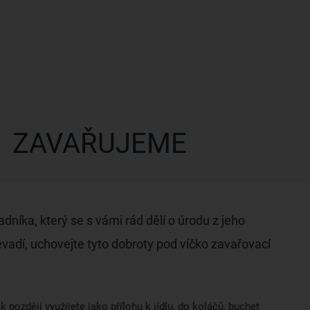
ZAVAŘUJEME
níka, který se s vámi rád dělí o úrodu z jeho
adí, uchovejte tyto dobroty pod víčko zavařovací
ak později využijete jako přílohu k jídlu, do koláčů, buchet