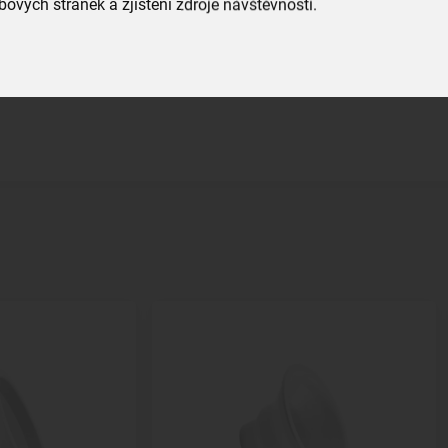
ových stránek a zjištění zdroje návštěvnosti.
 Je na každém, zda mu lépe vyhovuje
váha
ěkdo má rád váhu s miskou, jiný upřednostní váhu s pěkným
hovíme, každý si u nás jistě vybere.