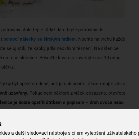
 potraviny stále teplé. Když dáte teplé potraviny do
it
pomocí nálevky se širokým hrdlem
. Nechte na vrchu každé
e se ujistili, že kapky jídla neovlivní těsnění. Na sklenice
5 cm nad sklenice. Přiveďte k varu a zavařujte cca 10 minut.
 utěrku.
y by být úplně studené, než je uskladníte. Zkontrolujte víčka
ávně uzavřeny.
Pokud není některé z víček odsazeno, otevřete
lenice je dobré opatřit štítkem s popisem – druh ovoce nebo
s
ies a další sledovací nástroje s cílem vylepšení uživatelského