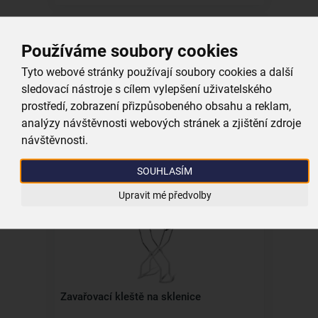
Používáme soubory cookies
Tyto webové stránky používají soubory cookies a další
sledovací nástroje s cílem vylepšení uživatelského
Zavařovací sklenice s víčkem 0,245 l
prostředí, zobrazení přizpůsobeného obsahu a reklam,
analýzy návštěvnosti webových stránek a zjištění zdroje
návštěvnosti.
skladem
19,00 Kč
SOUHLASÍM
Vložit do košíku
Upravit mé předvolby
Zavařovací kleště na sklenice