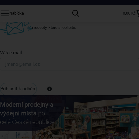
Přihlaste se k odběru našeho newsletteru.
Nabídka
0,00 Kč
U nás vždy najdete zajímavé akce, slevy, novinky v sortimentu
i recepty, které si oblíbíte.
Váš e-mail
Přihlásit k odběru
Moderní prodejny a
výdejní místa
po
celé České republice