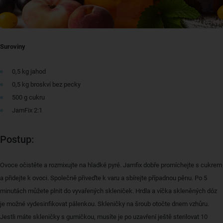
Suroviny
0,5 kg jahod
0,5 kg broskví bez pecky
500 g cukru
JamFix 2:1
Postup:
Ovoce očistěte a rozmixujte na hladké pyré. Jamfix dobře promíchejte s cukrem
a přidejte k ovoci. Společně přiveďte k varu a sbírejte případnou pěnu. Po 5
minutách můžete plnit do vyvařených skleniček. Hrdla a víčka skleněných dóz
je možné vydesinfikovat pálenkou. Skleničky na šroub otočte dnem vzhůru.
Jestli máte skleničky s gumičkou, musíte je po uzavření ještě sterilovat 10