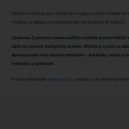
Stylové kovové prvky v černé barvě najdou místo v každé do
moderní, s odkazy na skandinávský styl bydlení i té tradiční.
Závěsnou 3 patrovou černou poličku umístíte pomocí háčků v 
části na závěsný kuchyňský systém. Můžete ji využít na odl
dochucovadel nebo různých předmětů – kuchařky, sešitů s re
květináčů s bylinkami.
Pokud potřebujete
závěsnou tyč
, využijte tu ze stejné kolekce