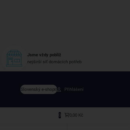
Jsme vždy poblíž
nejširší síť domácích potřeb
vy dřív než ostatní
Slovenský e-shop
Přihlášení
y v sortimentu i recepty, které si oblíbíte.
0
0,00 Kč