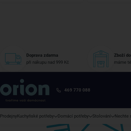
Doprava zdarma
Zboží do
při nákupu nad 999 Kč
máme té
469 770 088
Prodejny
Kuchyňské potřeby
Domácí potřeby
Stolování
Nechte s