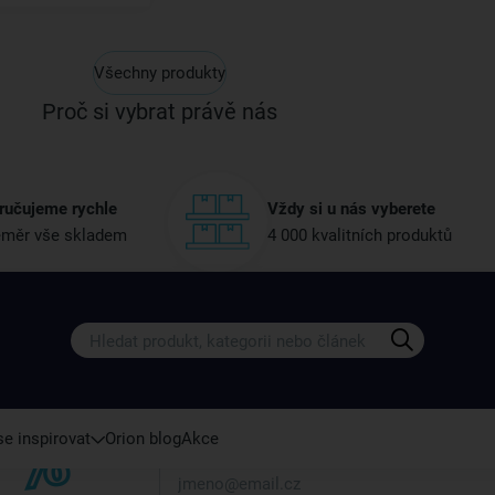
Všechny produkty
Proč si vybrat právě nás
ručujeme rychle
Vždy si u nás vyberete
měr vše skladem
4 000 kvalitních produktů
Získejte rady, recepty a tipy na sle
Přihlaste se k odběru našeho newsletteru.
U nás vždy najdete zajímavé akce, slevy, novink
e inspirovat
Orion blog
Akce
Váš e-mail