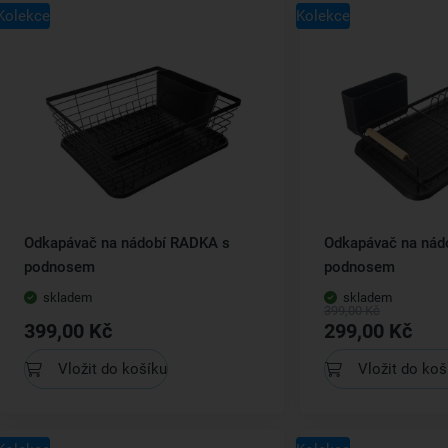
Kolekce
Kolekce
Odkapávač na nádobí RADKA s
Odkapávač na nád
podnosem
podnosem
skladem
skladem
399,00 Kč
399,00 Kč
299,00 Kč
Vložit do košíku
Vložit do koš