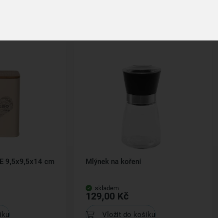
Související produkty
E 9,5x9,5x14 cm
Mlýnek na koření
skladem
129,00 Kč
íku
Vložit do košíku