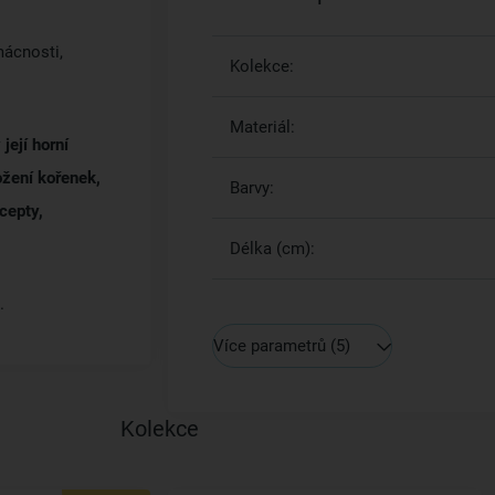
mácnosti,
Kolekce:
Materiál:
její horní
ožení kořenek,
Barvy:
cepty,
Délka (cm):
.
Více parametrů
(5)
Kolekce