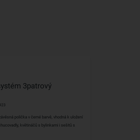
systém 3patrový
923
závěsná polička v černé barvě, vhodná k uložení
hucovadly, květináčů s bylinkami i sešitů s