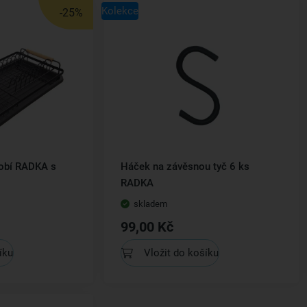
Kolekce
-25%
obí RADKA s
Háček na závěsnou tyč 6 ks
RADKA
skladem
99,00 Kč
íku
Vložit do košíku