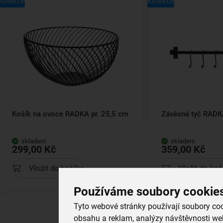
Kolekce
Kolekce
Košík na ovoce RADKA pr. 25,5 cm
Závěsná tyč RADK
skladem
skladem
299,00 Kč
359,00 Kč
Vložit do košíku
Vložit do koš
Používáme soubory cookie
Tyto webové stránky používají soubory cook
obsahu a reklam, analýzy návštěvnosti web