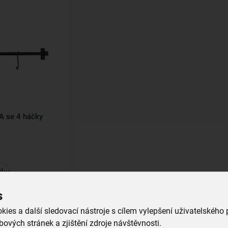
A se 4 háčky
íku
s
ies a další sledovací nástroje s cílem vylepšení uživatelského
ových stránek a zjištění zdroje návštěvnosti.
Všechny produkty