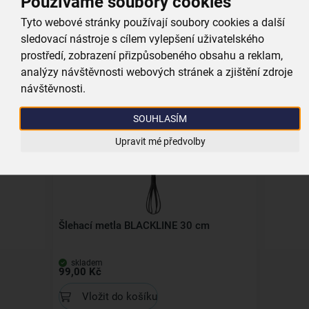
Používáme soubory cookies
Tyto webové stránky používají soubory cookies a další
Vařečka 28 cm
sledovací nástroje s cílem vylepšení uživatelského
prostředí, zobrazení přizpůsobeného obsahu a reklam,
analýzy návštěvnosti webových stránek a zjištění zdroje
skladem
149,00 Kč
návštěvnosti.
Vložit do košíku
SOUHLASÍM
Upravit mé předvolby
Kolekce
Šlehací metla BLACKLINE 30 cm
skladem
99,00 Kč
Vložit do košíku