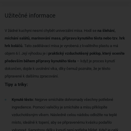
Užitečné informace
V žádné kuchyni nesmí chybět univerzální mísa. Hodí se
na šlehání,
míchání salátů, marinování masa, přípravu kynutého těsta nebo tzv. hrk
hrk koláčů.
Tato zadělávací mísa je vyrobená z kvalitního plastu a má
objem 6 l. Její výhodou je i
praktický vzduchotěsný poklop, který oceníte
především během přípravy kynutého těsta
– když je proces kynutí
dokončen, dojde k uvolnění víka, díky čemuž poznáte, že je těsto
připravené k dalšímu zpracování.
Tipy a triky:
Kynuté těsto:
Nejprve smícháte dohromady všechny potřebné
ingredience. Pomocí vařečky je smícháte a mísu přiklopíte
vzduchotěsným víkem. Následně celou nádobu odložíte na teplé
místo, ideálně k topení, aby se připravenému kvásku podařilo
vykynout. Samotnou délku kynutí není potřeba hlídat. Když je celý