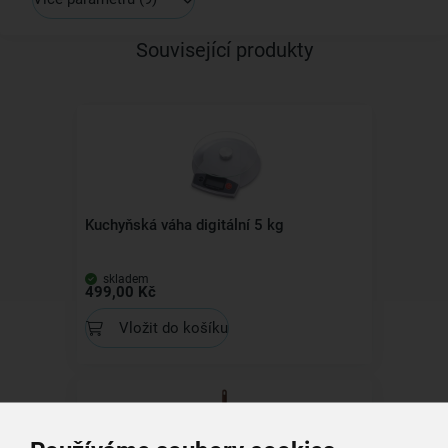
Související produkty
Kuchyňská váha digitální 5 kg
skladem
499,00 Kč
Vložit do košíku