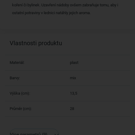
koření či bylinek. Uzavření nádoby ovšem zabraňuje tomu, aby i
ostatní potraviny v lednici natáhly jejich aroma.
Vlastnosti produktu
Materiál:
plast
Barvy:
mix
Výška (cm):
13,5
Průměr (cm):
28
Více parametrů
(9)