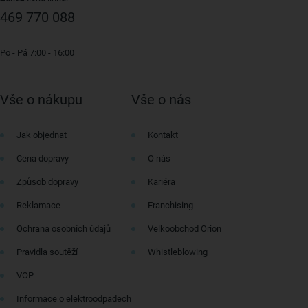
469 770 088
Po - Pá 7:00 - 16:00
Vše o nákupu
Vše o nás
Jak objednat
Kontakt
Cena dopravy
O nás
Způsob dopravy
Kariéra
Reklamace
Franchising
Ochrana osobních údajů
Velkoobchod Orion
Pravidla soutěží
Whistleblowing
VOP
Informace o elektroodpadech