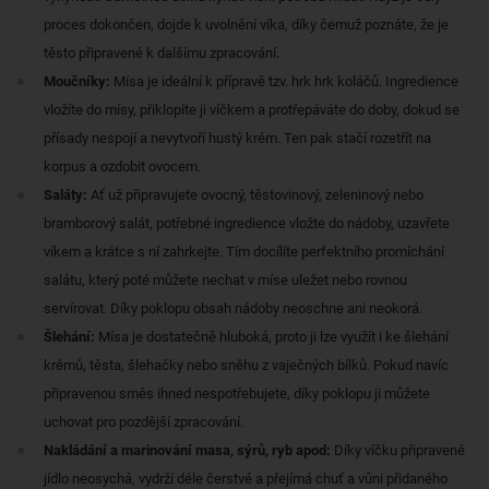
proces dokončen, dojde k uvolnění víka, díky čemuž poznáte, že je
těsto připravené k dalšímu zpracování.
Moučníky:
Mísa je ideální k přípravě tzv. hrk hrk koláčů. Ingredience
vložíte do mísy, přiklopíte ji víčkem a protřepáváte do doby, dokud se
přísady nespojí a nevytvoří hustý krém. Ten pak stačí rozetřít na
korpus a ozdobit ovocem.
Saláty:
Ať už připravujete ovocný, těstovinový, zeleninový nebo
bramborový salát, potřebné ingredience vložte do nádoby, uzavřete
víkem a krátce s ní zahrkejte. Tím docílíte perfektního promíchání
salátu, který poté můžete nechat v míse uležet nebo rovnou
servírovat. Díky poklopu obsah nádoby neoschne ani neokorá.
Šlehání:
Mísa je dostatečně hluboká, proto ji lze využít i ke šlehání
krémů, těsta, šlehačky nebo sněhu z vaječných bílků. Pokud navíc
připravenou směs ihned nespotřebujete, díky poklopu ji můžete
uchovat pro pozdější zpracování.
Nakládání a marinování masa, sýrů, ryb apod:
Díky víčku připravené
jídlo neosychá, vydrží déle čerstvé a přejímá chuť a vůni přidaného