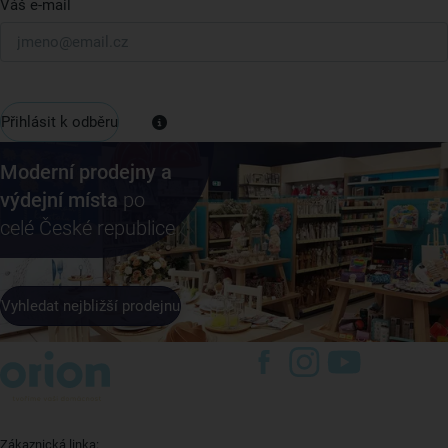
Váš e-mail
Přihlásit k odběru
Moderní prodejny a
výdejní místa
po
celé České republice
Vyhledat nejbližší prodejnu
Zákaznická linka: