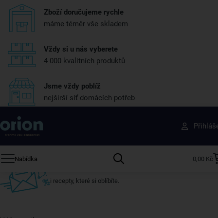
Zboží doručujeme rychle
máme téměr vše skladem
Vždy si u nás vyberete
4 000 kvalitních produktů
Jsme vždy poblíž
nejširší síť domácích potřeb
Získejte rady, recepty a tipy na slevy dřív než
Přihláš
ostatní
Přihlaste se k odběru našeho newsletteru.
Nabídka
0,00 Kč
U nás vždy najdete zajímavé akce, slevy, novinky v sortimentu
i recepty, které si oblíbíte.