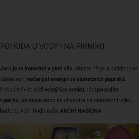
POHODA U VODY I NA PIKNIKU
Jaro je tu konečně v plné síle
, slunce hřeje a každého to
táhne ven,
načerpat energii ze slunečních paprsků
.
Pokud trávíte rádi
volný čas venku
, rádi
posedíte
v parku
, na louce nebo se chystáte na celodenní výlet,
bude se vám hodit
naše AKČNÍ NABÍDKA
.