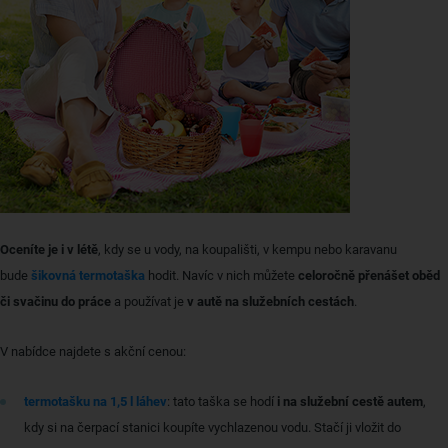
Oceníte je i v létě
, kdy se u vody, na koupališti, v kempu nebo karavanu
bude
šikovná termotaška
hodit. Navíc v nich můžete
celoročně přenášet oběd
či svačinu do práce
a používat je
v autě na služebních cestách
.
V nabídce najdete s akční cenou:​​​​
termotašku na 1,5 l láhev
: tato taška se hodí
i na služební cestě autem
,
kdy si na čerpací stanici koupíte vychlazenou vodu. Stačí ji vložit do