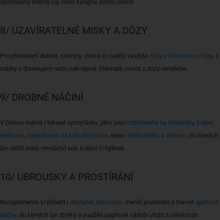
vychlazený ledový čaj nebo sangriu, plnou ovoce.
8/ UZAVÍRATELNÉ MISKY A DÓZY
Pro přenášení dobrot, svačiny, ovoce či salátů využijte
dózy s těsněním a klipy
. I
saláty s dresingem nebo nakrájené šťavnaté ovoce z dózy nevyteče.
9/ DROBNÉ NÁČINÍ
V Orionu máme i takové vychytávky, jako jsou
rozlišovače na skleničky
,
kráječ
melounu
,
napichovač na kukuřičný klas
nebo
minikořenky s víčkem
, do kterých
lze uložit malé množství soli, koření či bylinek.
10/ UBROUSKY A PROSTÍRÁNÍ
Nezapomeňte si přibalit i
dostatek ubrousků,
menší prostírání a hlavně
igelitové
sáčky,
do kterých lze zbytky a použité papírové nádobí vložit a odnést do