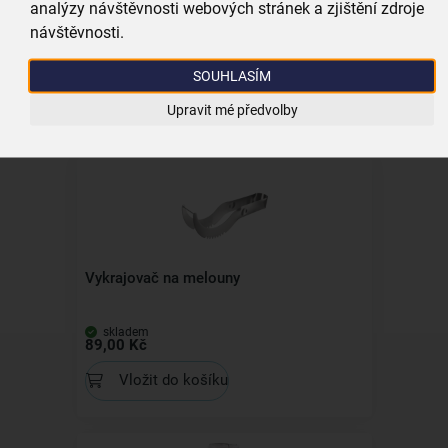
Forma na led - ledové kostky ovoce
analýzy návštěvnosti webových stránek a zjištění zdroje
návštěvnosti.
skladem
89,00 Kč
SOUHLASÍM
Vložit do košíku
Upravit mé předvolby
Vykrajovač na melouny
skladem
89,00 Kč
Vložit do košíku