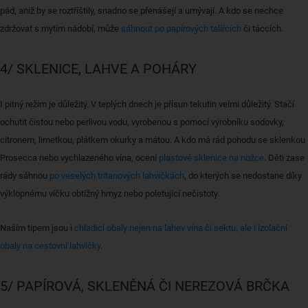
pád, aniž by se roztříštily, snadno se přenášejí a umývají. A kdo se nechce
zdržovat s mytím nádobí, může
sáhnout po papírových talířcích
či táccích.
4/ SKLENICE, LAHVE A POHÁRY
I pitný režim je důležitý. V teplých dnech je přísun tekutin velmi důležitý. Stačí
ochutit čistou nebo perlivou vodu, vyrobenou s pomocí výrobníku sodovky,
citronem, limetkou, plátkem okurky a mátou. A kdo má rád pohodu se sklenkou
Prosecca nebo vychlazeného vína, ocení
plastové sklenice na nožce
. Děti zase
rády sáhnou
po veselých tritanových lahvičkách
, do kterých se nedostane díky
výklopnému víčku obtížný hmyz nebo poletující nečistoty.
Naším tipem jsou i
chladicí obaly nejen na lahev vína či sektu, ale i izolační
obaly na cestovní lahvičky.
5/ PAPÍROVÁ, SKLENĚNÁ ČI NEREZOVÁ BRČKA