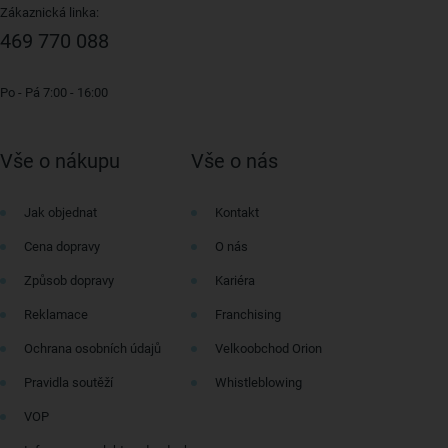
Zákaznická linka:
469 770 088
Po - Pá 7:00 - 16:00
Vše o nákupu
Vše o nás
Jak objednat
Kontakt
Cena dopravy
O nás
Způsob dopravy
Kariéra
Reklamace
Franchising
Ochrana osobních údajů
Velkoobchod Orion
Pravidla soutěží
Whistleblowing
VOP