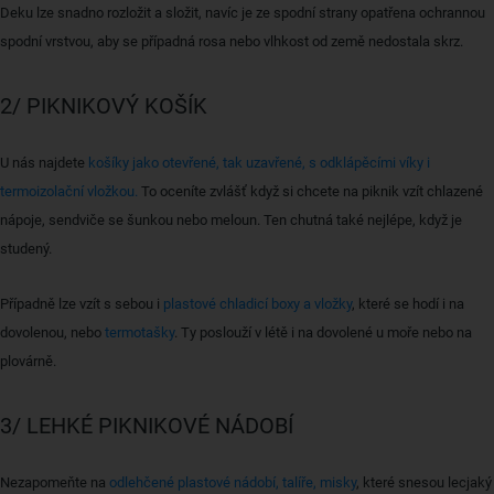
Deku lze snadno rozložit a složit, navíc je ze spodní strany opatřena ochrannou
spodní vrstvou, aby se případná rosa nebo vlhkost od země nedostala skrz.
2/ PIKNIKOVÝ KOŠÍK
U nás najdete
košíky jako otevřené, tak uzavřené, s odklápěcími víky i
termoizolační vložkou.
To oceníte zvlášť když si chcete na piknik vzít chlazené
nápoje, sendviče se šunkou nebo meloun. Ten chutná také nejlépe, když je
studený.
Případně lze vzít s sebou i
plastové chladicí boxy a vložky
, které se hodí i na
dovolenou, nebo
termotašky
. Ty poslouží v létě i na dovolené u moře nebo na
plovárně.
3/ LEHKÉ PIKNIKOVÉ NÁDOBÍ
Nezapomeňte na
odlehčené plastové nádobí, talíře, misky
, které snesou lecjaký