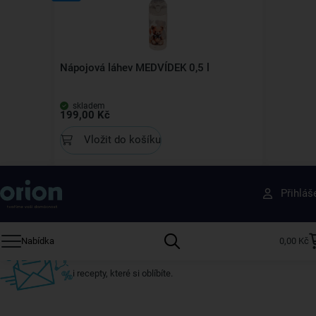
Nápojová láhev MEDVÍDEK 0,5 l
skladem
199,00 Kč
Vložit do košíku
Získejte rady, recepty a tipy na slevy dřív než
Přihláš
ostatní
Přihlaste se k odběru našeho newsletteru.
Nabídka
0,00 Kč
U nás vždy najdete zajímavé akce, slevy, novinky v sortimentu
i recepty, které si oblíbíte.