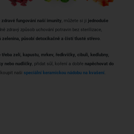
e
zdravé fungování naší imunity
, můžete si ji
jednoduše
ně zdravý způsob uchování potravin bez sterilizace,
á zelenina, působí detoxikačně a čistí tlusté střevo
.
 třeba zelí, kapustu, mrkev, ředkvičky, cibuli, kedlubny,
ky nebo nudličky
, přidat sůl, koření a dobře
napěchovat do
 koupit naši
speciální keramickou nádobu na kvašení
.