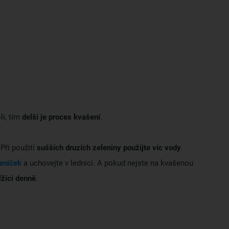
li, tím
delší je proces kvašení
.
Při použití
sušších druzích zeleniny použijte víc vody
.
leniček
a uchovejte v lednici. A pokud nejste na kvašenou
žíci denně
.