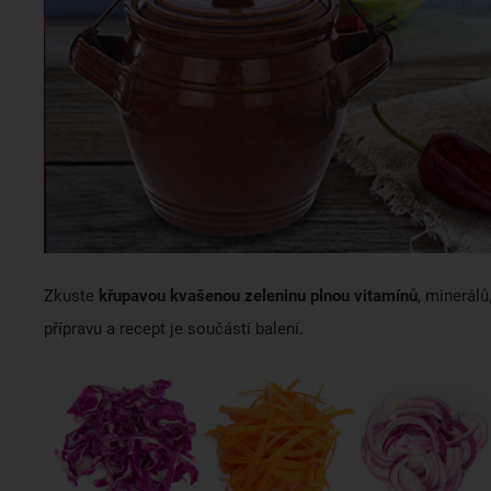
Zkuste
křupavou kvašenou zeleninu plnou vitamínů
, minerál
přípravu a recept je součástí balení.