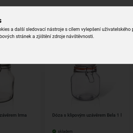
s
ies a další sledovací nástroje s cílem vylepšení uživatelského
ových stránek a zjištění zdroje návštěvnosti.
uzávěrem Irma
Dóza s klipovým uzávěrem Bela 1 l
skladem