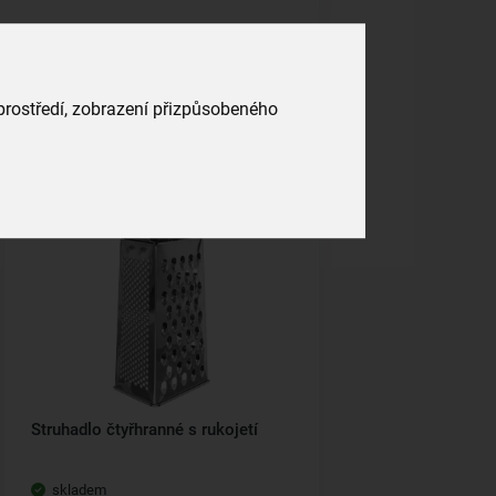
 prostředí, zobrazení přizpůsobeného
Struhadlo čtyřhranné s rukojetí
skladem