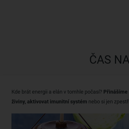
ČAS N
Kde brát energii a elán v tomhle počasí?
Přinášíme p
živiny, aktivovat imunitní systém
nebo si jen zpestři