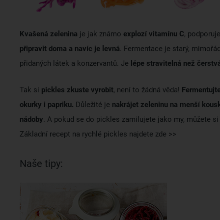
Kvašená zelenina
je jak známo
explozí vitamínu C
, podporuj
připravit doma a navíc je levná
. Fermentace je starý, mimořád
přidaných látek a konzervantů. Je
lépe stravitelná než čerstv
Tak si
pickles zkuste vyrobit
, není to žádná věda!
Fermentujte
okurky i papriku.
Důležité je
nakrájet zeleninu na menší kous
nádoby
. A pokud se do pickles zamilujete jako my, můžete si
Základní recept na rychlé pickles najdete zde >>
Naše tipy: