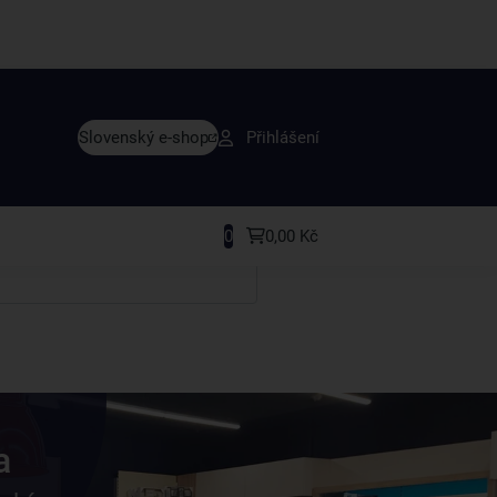
vy dřív než ostatní
Slovenský e-shop
Přihlášení
y v sortimentu i recepty, které si oblíbíte.
0
0,00 Kč
a