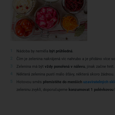
Nádoba by neměla
být průhledná
.
Čím je zelenina nakrájená víc nahrubo a je přidáno více so
Zelenina má být
vždy ponořená v nálevu
, jinak začne hnít.
Některá zelenina pustí málo šťávy, některá skoro žádnou. 
Hotovou směs
přemístěte do menších
uzavíratelných sk
zeleninu zvyklí, doporučujeme
konzumovat 1 polévkovou l