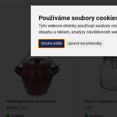
Používáme soubory cookie
Tyto webové stránky používají soubory cook
obsahu a reklam, analýzy návštěvnosti web
SOUHLASÍM
Upravit mé předvolby
Nakládací hrnec na zeleninu
Dóza s klipovým 
pickles 1,3 l
2,4 l
skladem
skladem