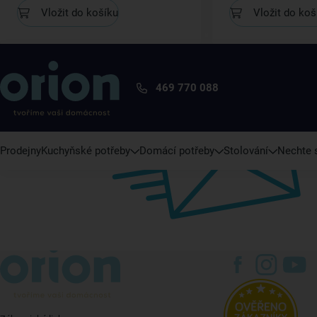
Vložit do košíku
Vložit do koš
469 770 088
Prodejny
Kuchyňské potřeby
Domácí potřeby
Stolování
Nechte s