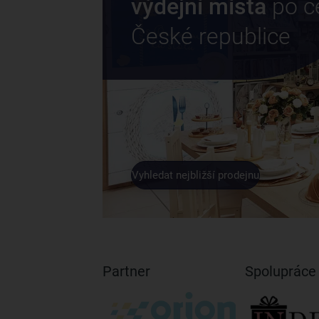
výdejní místa
po c
České republice
Vyhledat nejbližší prodejnu
Partner
Spolupráce