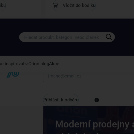
íku
Vložit do košíku
Získejte rady, recepty a tipy na sle
Přihlaste se k odběru našeho newsletteru.
U nás vždy najdete zajímavé akce, slevy, novink
e inspirovat
Orion blog
Akce
Váš e-mail
Přihlásit k odběru
Moderní prodejny 