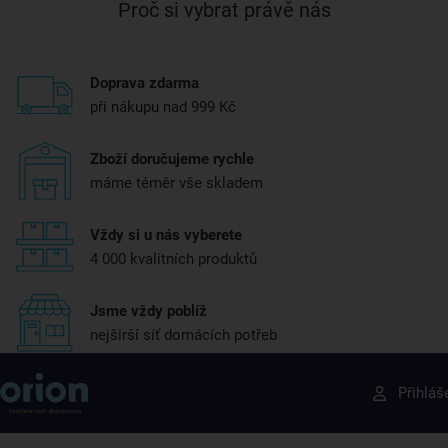
Proč si vybrat právě nás
Doprava zdarma
při nákupu nad 999 Kč
Zboží doručujeme rychle
máme téměr vše skladem
Vždy si u nás vyberete
4 000 kvalitních produktů
Jsme vždy poblíž
nejširší síť domácích potřeb
Získejte rady, recepty a tipy na slevy dřív než
Přihláš
ostatní
Přihlaste se k odběru našeho newsletteru.