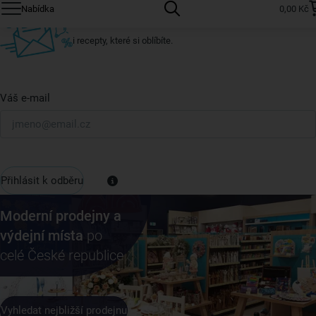
Nabídka
0,00 Kč
U nás vždy najdete zajímavé akce, slevy, novinky v sortimentu
i recepty, které si oblíbíte.
Váš e-mail
Přihlásit k odběru
Moderní prodejny a
výdejní místa
po
celé České republice
Vyhledat nejbližší prodejnu