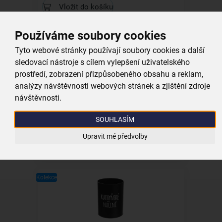
Vložit do košíku
Používáme soubory cookies
Kolekce
Tyto webové stránky používají soubory cookies a další
sledovací nástroje s cílem vylepšení uživatelského
prostředí, zobrazení přizpůsobeného obsahu a reklam,
analýzy návštěvnosti webových stránek a zjištění zdroje
Kastrol GRANDE s poklicí 1,4 l
návštěvnosti.
SOUHLASÍM
skladem
599,00 Kč
Upravit mé předvolby
Vložit do košíku
Kolekce