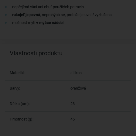
nepřejímá vůni ani chuť použitých potravin
rukojeť je pevná
, neprohýbá se, protože je uvnitř vyztužena
možnost mytí
v myčce nádobí
Vlastnosti produktu
Materiál:
silikon
Barvy:
oranžová
Délka (cm):
28
Hmotnost (g):
45