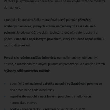
Vařečka je symbolem kuchařského umu a nesmí chybět v žádné moderní
domácnosti.
Hranatá silikonová vařečka v oranžové barvě pomůže
při vaření
oblíbených omáček, jemných krémů, nadýchaných kaší a dalších
pokrmů
. Je odolná vůči vysokým teplotám, ideální k vaření, dušení a
pečení v
nádobí s nepřilnavým povrchem, který zaručeně nepoškrábe.
S
možností zavěšení.
Poradí si s ručním zaděláváním těsta
na nadýchané kynuté buchty i
chleba, s rozmícháním slaných, pikantních pomazánek a sladkých krémů.
Výhody silikonového náčiní:
specifický
roh na konci vařečky usnadní vyškrabávání pokrmu
ze
dna hrnce nebo zadělávací mísy.
nepoškrábe nádobí s nepřilnavým povrchem
, s teflonovou i
keramickou vrstvou
odolné
- snesou teplotu v rozmezí od -40 °C do +180 °C