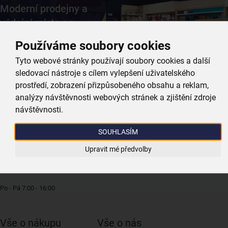
Moderní prodejny a
výdejní místa
po
celé České republice
Používáme soubory cookies
Tyto webové stránky používají soubory cookies a další
sledovací nástroje s cílem vylepšení uživatelského
Vyhledat nejbližší prodejnu
prostředí, zobrazení přizpůsobeného obsahu a reklam,
analýzy návštěvnosti webových stránek a zjištění zdroje
návštěvnosti.
SOUHLASÍM
Zákaznická linka:
Upravit mé předvolby
469 770 088
Po - Pá 7:00 - 16:00
Vše o nákupu
Vše o nás