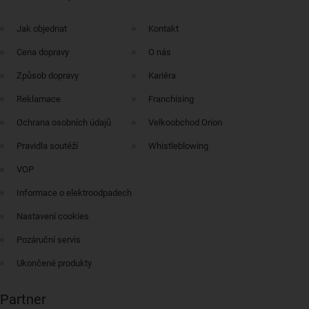
Jak objednat
Kontakt
Cena dopravy
O nás
Způsob dopravy
Kariéra
Reklamace
Franchising
Ochrana osobních údajů
Velkoobchod Orion
Pravidla soutěží
Whistleblowing
VOP
Informace o elektroodpadech
Nastavení cookies
Pozáruční servis
Ukončené produkty
Partner