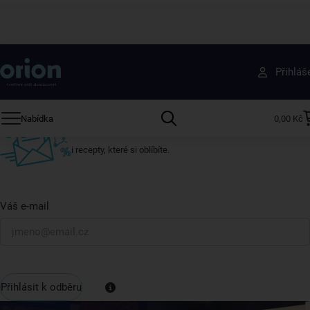
Získejte rady, recepty a tipy na slevy dřív než
Přihláš
ostatní
Přihlaste se k odběru našeho newsletteru.
Nabídka
0,00 Kč
U nás vždy najdete zajímavé akce, slevy, novinky v sortimentu
i recepty, které si oblíbíte.
Váš e-mail
Přihlásit k odběru