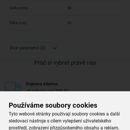
Délka (cm):
36
Šířka (cm):
33
Více parametrů
(3)
Proč si vybrat právě nás
Doprava zdarma
při nákupu nad 999 Kč
Používáme soubory cookies
Zboží doručujeme rychle
máme téměr vše skladem
Tyto webové stránky používají soubory cookies a další
sledovací nástroje s cílem vylepšení uživatelského
prostředí, zobrazení přizpůsobeného obsahu a reklam,
Vždy si u nás vyberete