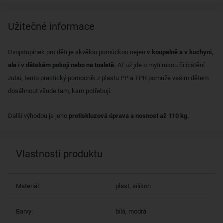
Užitečné informace
Dvojstupínek pro děti je skvělou pomůckou nejen
v koupelně a v kuchyni,
ale i v dětském pokoji nebo na toaletě.
Ať už jde o mytí rukou či čištění
zubů, tento praktický pomocník z plastu PP a TPR pomůže vašim dětem
dosáhnout všude tam, kam potřebují.
Další výhodou je jeho
protiskluzová úprava a nosnost až 110 kg.
Vlastnosti produktu
Materiál:
plast, silikon
Barvy:
bílá, modrá