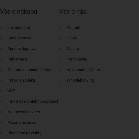
Vše o nákupu
Vše o nás
Jak objednat
Kontakt
Cena dopravy
O nás
Způsob dopravy
Kariéra
Reklamace
Franchising
Ochrana osobních údajů
Velkoobchod Orion
Pravidla soutěží
Whistleblowing
VOP
Informace o elektroodpadech
Nastavení cookies
Pozáruční servis
Ukončené produkty