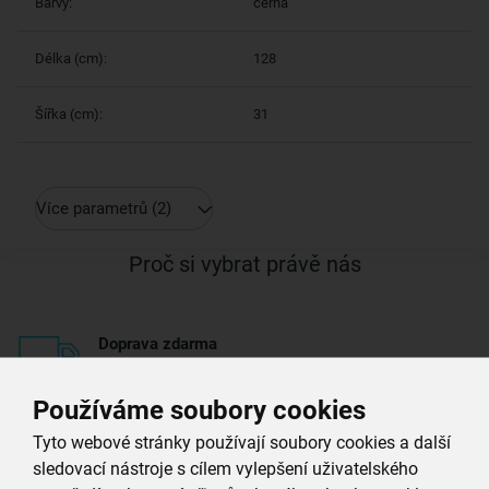
Barvy:
černá
Délka (cm):
128
Šířka (cm):
31
Více parametrů
(2)
Proč si vybrat právě nás
Doprava zdarma
při nákupu nad 999 Kč
Používáme soubory cookies
Zboží doručujeme rychle
Tyto webové stránky používají soubory cookies a další
máme téměr vše skladem
sledovací nástroje s cílem vylepšení uživatelského