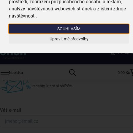
prostředí, zobrazení přizpůsobeného obsahu a reklam,
Vždy si u nás vyberete
analýzy návštěvnosti webových stránek a zjištění zdroje
4 000 kvalitních produktů
návštěvnosti.
Jsme vždy poblíž
SOUHLASÍM
nejširší síť domácích potřeb
Upravit mé předvolby
Získejte rady, recepty a tipy na slevy dřív než
Přihláš
ostatní
Přihlaste se k odběru našeho newsletteru.
Nabídka
0,00 Kč
U nás vždy najdete zajímavé akce, slevy, novinky v sortimentu
i recepty, které si oblíbíte.
Váš e-mail