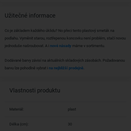
Užitečné informace
Co je základem každého úklidu? No přeci tento plastový smeták na
podlahu. Vyměnit starou, roztřepenou koncovku není problém, stačí novou
jednoduše našroubovat. A i
nové násady
máme v sortimentu.
Dodávané barvy závisí na aktuálních skladových zásobách. Požadovanou
barvu lze pohodlně vybrat i
na nejbližší prodejně.
Vlastnosti produktu
Materiál:
plast
Délka (cm):
30