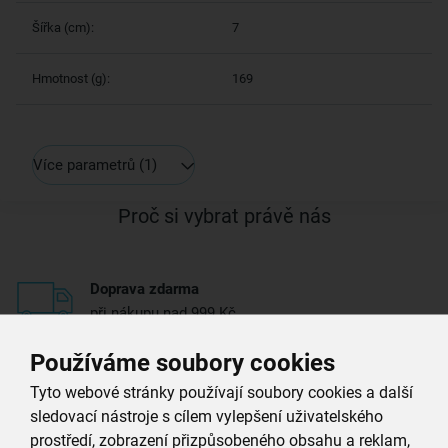
Šířka (cm):
7
Hmotnost (g):
169
Více parametrů
(1)
Proč si vybrat právě nás
Doprava zdarma
při nákupu nad 999 Kč
Používáme soubory cookies
Zboží doručujeme rychle
máme téměr vše skladem
Tyto webové stránky používají soubory cookies a další
sledovací nástroje s cílem vylepšení uživatelského
prostředí, zobrazení přizpůsobeného obsahu a reklam,
Vždy si u nás vyberete