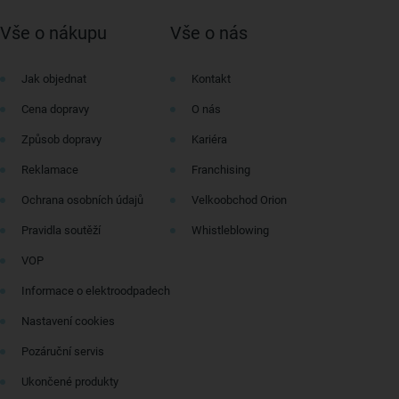
Vše o nákupu
Vše o nás
Jak objednat
Kontakt
Cena dopravy
O nás
Způsob dopravy
Kariéra
Reklamace
Franchising
Ochrana osobních údajů
Velkoobchod Orion
Pravidla soutěží
Whistleblowing
VOP
Informace o elektroodpadech
Nastavení cookies
Pozáruční servis
Ukončené produkty