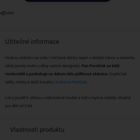
Sdílet
Užitečné informace
Hezkou sklenici na vodu i míchané drinky nejen v období Vánoc a Adventu
zdobí jemný motiv z dílny našich designérů.
Pan Perníček se totiž
rozdováděl a poskakuje na dekoru této půllitrové sklenice
. Doplní tak
talíře, misky a další kousky
z kolekce Perníček
.
Lze ji použít k ohřevu v mikrovlnné troubě a mýt v myčce nádobí, vhodná
pro děti od 3 let.
Vlastnosti produktu