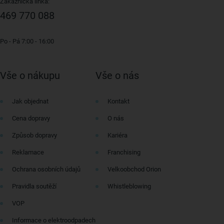
Zákaznická linka:
469 770 088
Po - Pá 7:00 - 16:00
Vše o nákupu
Vše o nás
Jak objednat
Kontakt
Cena dopravy
O nás
Způsob dopravy
Kariéra
Reklamace
Franchising
Ochrana osobních údajů
Velkoobchod Orion
Pravidla soutěží
Whistleblowing
VOP
Informace o elektroodpadech