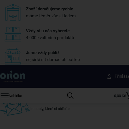
Zboží doručujeme rychle
máme téměr vše skladem
Vždy si u nás vyberete
4 000 kvalitních produktů
Jsme vždy poblíž
nejširší síť domácích potřeb
Získejte rady, recepty a tipy na slevy dřív než
Přihláš
ostatní
Přihlaste se k odběru našeho newsletteru.
Nabídka
0,00 Kč
U nás vždy najdete zajímavé akce, slevy, novinky v sortimentu
i recepty, které si oblíbíte.