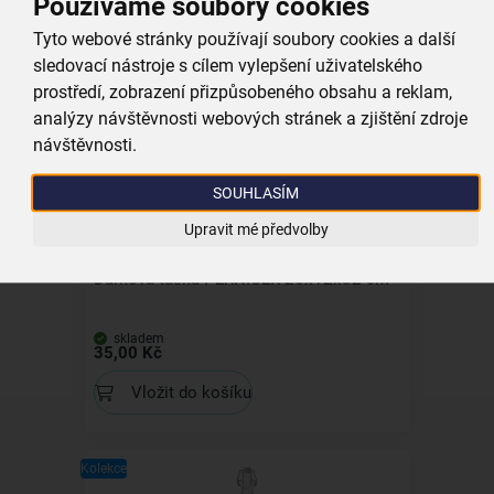
Používáme soubory cookies
Tyto webové stránky používají soubory cookies a další
skladem
129,00 Kč
sledovací nástroje s cílem vylepšení uživatelského
Vložit do košíku
prostředí, zobrazení přizpůsobeného obsahu a reklam,
analýzy návštěvnosti webových stránek a zjištění zdroje
návštěvnosti.
Kolekce
SOUHLASÍM
Upravit mé předvolby
Dárková taška PERNÍČEK 26x12x32 cm
skladem
35,00 Kč
Vložit do košíku
Kolekce