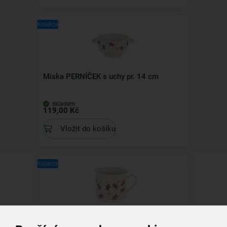
Kolekce
Miska PERNÍČEK s uchy pr. 14 cm
skladem
119,00 Kč
Vložit do košíku
Kolekce
Hrnek vařák PERNÍČEK 0,5 l