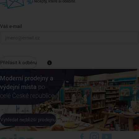
i recepty, které si oblíbíte.
Váš e-mail
Přihlásit k odběru
Moderní prodejny a
výdejní místa
po
celé České republice
Vyhledat nejbližší prodejnu