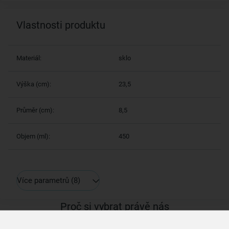
Vlastnosti produktu
Materiál:
sklo
Výška (cm):
23,5
Průměr (cm):
8,5
Objem (ml):
450
Více parametrů
(8)
Proč si vybrat právě nás