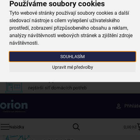
Používáme soubory cookies
Doprava zdarma
Tyto webové stránky používají soubory cookies a další
při nákupu nad 999 Kč
sledovací nástroje s cílem vylepšení uživatelského
prostředí, zobrazení přizpůsobeného obsahu a reklam,
Zboží doručujeme rychle
analýzy návštěvnosti webových stránek a zjištění zdroje
máme téměr vše skladem
návštěvnosti.
Vždy si u nás vyberete
SOUHLASÍM
4 000 kvalitních produktů
Upravit mé předvolby
Jsme vždy poblíž
nejširší síť domácích potřeb
Získejte rady, recepty a tipy na slevy dřív než
Přihláš
ostatní
Přihlaste se k odběru našeho newsletteru.
Nabídka
0,00 Kč
U nás vždy najdete zajímavé akce, slevy, novinky v sortimentu