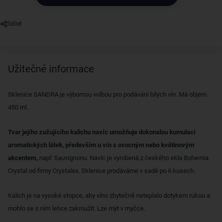
Sdílet
Užitečné informace
Sklenice SANDRA je výbornou volbou pro podávání bílých vín. Má objem
450 ml.
Tvar jejího zužujícího kalichu navíc umožňuje dokonalou kumulaci
aromatických látek, především u vín s ovocným nebo květinovým
akcentem,
např. Sauvignonu. Navíc je vyrobená z českého skla Bohemia
Crystal od firmy Crystalex. Sklenice prodáváme v sadě po 6 kusech.
Kalich je na vysoké stopce, aby víno zbytečně neteplalo dotykem rukou a
mohlo se s ním lehce zakroužit. Lze mýt v myčce.