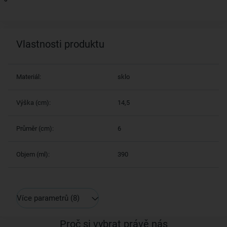
Vlastnosti produktu
Materiál:
sklo
Výška (cm):
14,5
Průměr (cm):
6
Objem (ml):
390
Více parametrů
(8)
Proč si vybrat právě nás