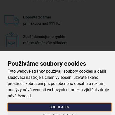
Doprava zdarma
při nákupu nad 999 Kč
Zboží doručujeme rychle
máme téměr vše skladem
Vždy si u nás vyberete
Používáme soubory cookies
4 000 kvalitních produktů
Tyto webové stránky používají soubory cookies a další
Jsme vždy poblíž
sledovací nástroje s cílem vylepšení uživatelského
nejširší síť domácích potřeb
prostředí, zobrazení přizpůsobeného obsahu a reklam,
analýzy návštěvnosti webových stránek a zjištění zdroje
Získejte rady, recepty a tipy na slevy dřív než
návštěvnosti.
Přihláš
ostatní
SOUHLASÍM
Přihlaste se k odběru našeho newsletteru.
Nabídka
0,00 Kč