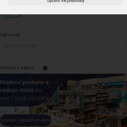
Upravit mé předvolby
U nás vždy najdete zajímavé akce, slevy, novinky v sortimentu
i recepty, které si oblíbíte.
Váš e-mail
Přihlásit k odběru
Moderní prodejny a
výdejní místa
po
celé České republice
Vyhledat nejbližší prodejnu