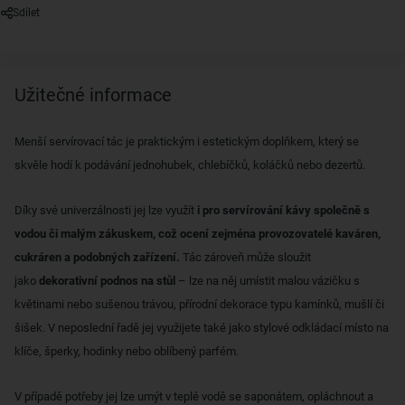
Sdílet
Užitečné informace
Menší servírovací tác je praktickým i estetickým doplňkem, který se
skvěle hodí k podávání jednohubek, chlebíčků, koláčků nebo dezertů.
Díky své univerzálnosti jej lze využít
i pro servírování kávy společně s
vodou či malým zákuskem, což ocení zejména provozovatelé kaváren,
cukráren a podobných zařízení.
Tác zároveň může sloužit
jako
dekorativní podnos na stůl
– lze na něj umístit malou vázičku s
květinami nebo sušenou trávou, přírodní dekorace typu kamínků, mušlí či
šišek. V neposlední řadě jej využijete také jako stylové odkládací místo na
klíče, šperky, hodinky nebo oblíbený parfém.
V případě potřeby jej lze umýt v teplé vodě se saponátem, opláchnout a