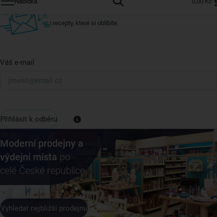
Nabídka
0,00 Kč
U nás vždy najdete zajímavé akce, slevy, novinky v sortimentu
i recepty, které si oblíbíte.
Váš e-mail
Přihlásit k odběru
Moderní prodejny a
výdejní místa
po
celé České republice
Vyhledat nejbližší prodejnu