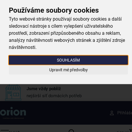
Proč si vybrat právě nás
Používáme soubory cookies
Tyto webové stránky používají soubory cookies a další
Doprava zdarma
sledovací nástroje s cílem vylepšení uživatelského
při nákupu nad 999 Kč
prostředí, zobrazení přizpůsobeného obsahu a reklam,
analýzy návštěvnosti webových stránek a zjištění zdroje
Zboží doručujeme rychle
návštěvnosti.
máme téměr vše skladem
SOUHLASÍM
Vždy si u nás vyberete
Upravit mé předvolby
4 000 kvalitních produktů
Jsme vždy poblíž
nejširší síť domácích potřeb
Získejte rady, recepty a tipy na slevy dřív než
Přihláš
ostatní
Přihlaste se k odběru našeho newsletteru.