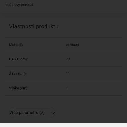
nechat vyschnout.
Vlastnosti produktu
Materiál:
bambus
Délka (cm):
20
Šířka (cm):
11
Výška (cm):
1
Více parametrů
(7)