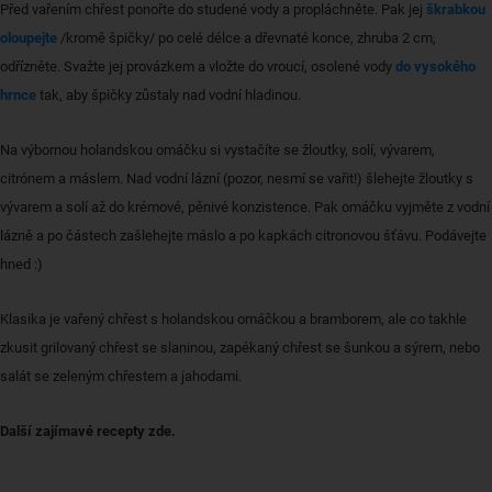
Před vařením chřest ponořte do studené vody a propláchněte. Pak jej
škrabkou
oloupejte
/kromě špičky/ po celé délce a dřevnaté konce, zhruba 2 cm,
odřízněte. Svažte jej provázkem a vložte do vroucí, osolené vody
do vysokého
hrnce
tak, aby špičky zůstaly nad vodní hladinou.
Na výbornou holandskou omáčku si vystačíte se žloutky, solí, vývarem,
citrónem a máslem. Nad vodní lázní (pozor, nesmí se vařit!) šlehejte žloutky s
vývarem a solí až do krémové, pěnivé konzistence. Pak omáčku vyjměte z vodní
lázně a po částech zašlehejte máslo a po kapkách citronovou šťávu. Podávejte
hned :)
Klasika je vařený chřest s holandskou omáčkou a bramborem, ale co takhle
zkusit grilovaný chřest se slaninou, zapékaný chřest se šunkou a sýrem, nebo
salát se zeleným chřestem a jahodami.
Další zajímavé recepty zde.