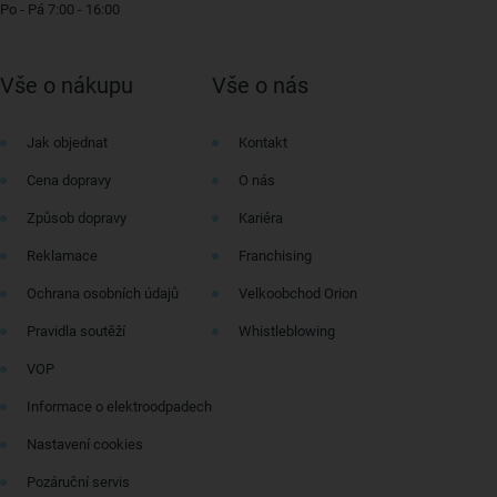
Po - Pá 7:00 - 16:00
Vše o nákupu
Vše o nás
Jak objednat
Kontakt
Cena dopravy
O nás
Způsob dopravy
Kariéra
Reklamace
Franchising
Ochrana osobních údajů
Velkoobchod Orion
Pravidla soutěží
Whistleblowing
VOP
Informace o elektroodpadech
Nastavení cookies
Pozáruční servis