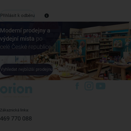
Přihlásit k odběru
Moderní prodejny a
výdejní místa
po
celé České republice
Vyhledat nejbližší prodejnu
Zákaznická linka:
469 770 088