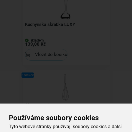
Kuchyňská škrabka LUXY
skladem
139,00 Kč
Vložit do košíku
Kolekce
Šlehací metla KITCH 26 cm
Používáme soubory cookies
skladem
119,00 Kč
Tyto webové stránky používají soubory cookies a další