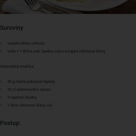
Suroviny
svazek bílého chřestu
voda + 1 lžička soli, špetka cukru a kapka citronové šťávy
Holandská omáčka:
50 g másla pokojové teploty
20 cl zeleninového vývaru
3 vaječné žloutky
1 lžíce citronové šťávy, sůl
Postup: