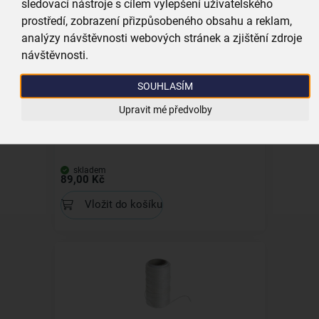
sledovací nástroje s cílem vylepšení uživatelského
Vložit do košíku
prostředí, zobrazení přizpůsobeného obsahu a reklam,
analýzy návštěvnosti webových stránek a zjištění zdroje
návštěvnosti.
SOUHLASÍM
Upravit mé předvolby
Lis na citrusy
skladem
89,00 Kč
Vložit do košíku