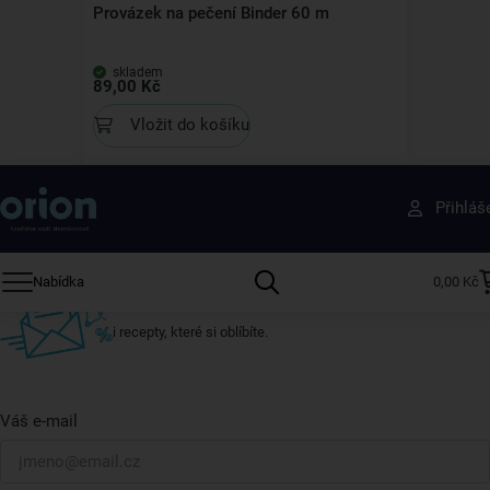
Provázek na pečení Binder 60 m
skladem
89,00 Kč
Vložit do košíku
Získejte rady, recepty a tipy na slevy dřív než
Přihláš
ostatní
Přihlaste se k odběru našeho newsletteru.
Nabídka
0,00 Kč
U nás vždy najdete zajímavé akce, slevy, novinky v sortimentu
i recepty, které si oblíbíte.
Váš e-mail