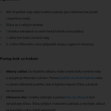
400 ml perlivé vody nebo kvalitní sodovky (pro odlehčení lze použít
i neperlivou vodu)
Šťáva ze 3 velkých limetek
1 limetka nakrájená na velmi tenká kolečka (na ozdobu)
1 velká hrst lístků čerstvé máty
3–4 lžíce třtinového cukru (případně sirupu z agáve či čekanky)
Postup krok za krokem
Mátový základ
: Do hlubšího džbánu vložte omyté lístky čerstvé máty
a zasypte je třtinovým cukrem. Pomocí
paličky na drcení bylinek
mátu
s cukrem důkladně podrtíte, dokud bylinka nepustí šťávu a krásně
se nerozvoní.
Citrusová vlna
: Limetky rozkrojte a pomocí
lisu na citrusy
z nich
vymačkejte šťávu. Šťávu přilijte k mátovému základu a míchejte, dokud
se krystalky cukru úplně nerozpustí.