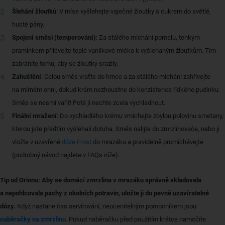
Šlehání žloutků
: V míse vyšlehejte vaječné žloutky s cukrem do světlé,
husté pěny.
Spojení směsi (temperování)
: Za stálého míchání pomalu, tenkým
pramínkem přilévejte teplé vanilkové mléko k vyšlehaným žloutkům. Tím
zabráníte tomu, aby se žloutky srazily.
Zahuštění
: Celou směs vraťte do hrnce a za stálého míchání zahřívejte
na mírném ohni, dokud krém nezhoustne do konzistence řídkého pudinku.
Směs se nesmí vařit! Poté ji nechte zcela vychladnout.
Finální mražení
: Do vychladlého krému vmíchejte zbylou polovinu smetany,
kterou jste předtím vyšlehali dotuha. Směs nalijte do zmrzlinovače, nebo ji
vložte v uzavřené
dóze Frost
do mrazáku a pravidelně promíchávejte
(podrobný návod najdete v FAQs níže).
Tip od Orionu: Aby se domácí zmrzlina v mrazáku správně skladovala
a nepohlcovala pachy z okolních potravin, uložte ji do pevně uzavíratelné
dózy.
Když nastane čas servírování, neocenitelným pomocníkem jsou
naběračky na zmrzlinu
. Pokud naběračku před použitím krátce namočíte