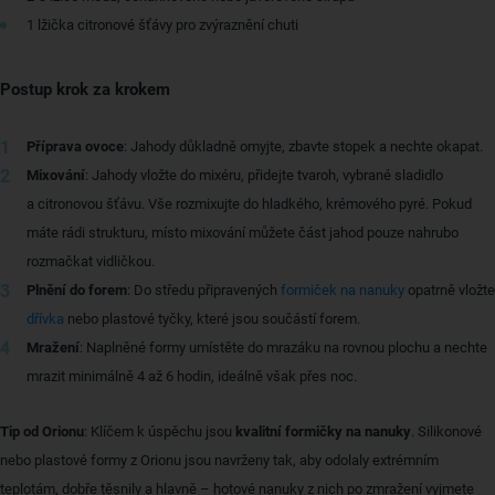
1 lžička citronové šťávy pro zvýraznění chuti
Postup krok za krokem
Příprava ovoce
: Jahody důkladně omyjte, zbavte stopek a nechte okapat.
Mixování
: Jahody vložte do mixéru, přidejte tvaroh, vybrané sladidlo
a citronovou šťávu. Vše rozmixujte do hladkého, krémového pyré. Pokud
máte rádi strukturu, místo mixování můžete část jahod pouze nahrubo
rozmačkat vidličkou.
Plnění do forem
: Do středu připravených
formiček na nanuky
opatrně vložte
dřívka
nebo plastové tyčky, které jsou součástí forem.
Mražení
: Naplněné formy umístěte do mrazáku na rovnou plochu a nechte
mrazit minimálně 4 až 6 hodin, ideálně však přes noc.
Tip od Orionu
: Klíčem k úspěchu jsou
kvalitní formičky na nanuky
. Silikonové
nebo plastové formy z Orionu jsou navrženy tak, aby odolaly extrémním
teplotám, dobře těsnily a hlavně – hotové nanuky z nich po zmražení vyjmete