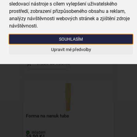
Kolekce
sledovací nástroje s cílem vylepšení uživatelského
prostředí, zobrazení přizpůsobeného obsahu a reklam,
analýzy návštěvnosti webových stránek a zjištění zdroje
návštěvnosti.
Naběračka na zmrzlinu KITCH 22 cm, pr.
5 cm
SOUHLASÍM
skladem
Upravit mé předvolby
199,00 Kč
Vložit do košíku
Forma na nanuk tuba
skladem
59,00 Kč