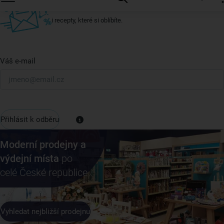
U nás vždy najdete zajímavé akce, slevy, novinky v sortimentu
i recepty, které si oblíbíte.
Váš e-mail
Přihlásit k odběru
Moderní prodejny a
výdejní místa
po
celé České republice
Vyhledat nejbližší prodejnu