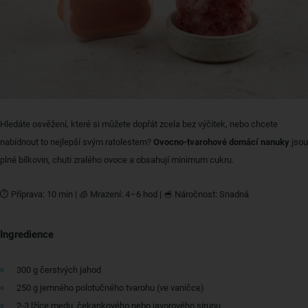
Hledáte osvěžení, které si můžete dopřát zcela bez výčitek, nebo chcete
nabídnout to nejlepší svým ratolestem?
Ovocno-tvarohové domácí nanuky
jsou
plné bílkovin, chuti zralého ovoce a obsahují minimum cukru.
⏱ Příprava: 10 min | 🧊 Mrazení: 4–6 hod | 🥣 Náročnost: Snadná
Ingredience
300 g čerstvých jahod
250 g jemného polotučného tvarohu (ve vaničce)
2-3 lžíce medu, čekankového nebo javorového sirupu