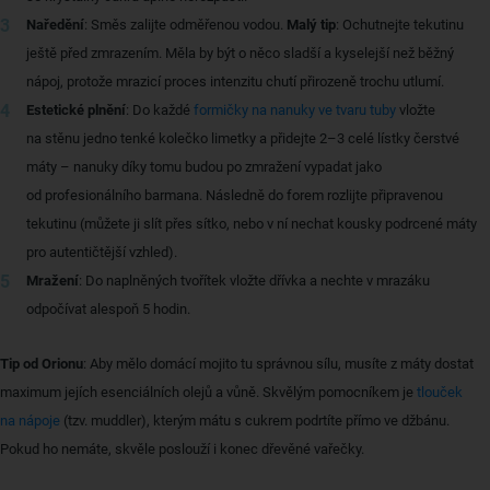
Naředění
: Směs zalijte odměřenou vodou.
Malý tip
: Ochutnejte tekutinu
ještě před zmrazením. Měla by být o něco sladší a kyselejší než běžný
nápoj, protože mrazicí proces intenzitu chutí přirozeně trochu utlumí.
Estetické plnění
: Do každé
formičky na nanuky ve tvaru tuby
vložte
na stěnu jedno tenké kolečko limetky a přidejte 2–3 celé lístky čerstvé
máty – nanuky díky tomu budou po zmražení vypadat jako
od profesionálního barmana. Následně do forem rozlijte připravenou
tekutinu (můžete ji slít přes sítko, nebo v ní nechat kousky podrcené máty
pro autentičtější vzhled).
Mražení
: Do naplněných tvořítek vložte dřívka a nechte v mrazáku
odpočívat alespoň 5 hodin.
Tip od Orionu
: Aby mělo domácí mojito tu správnou sílu, musíte z máty dostat
maximum jejích esenciálních olejů a vůně. Skvělým pomocníkem je
tlouček
na nápoje
(tzv. muddler), kterým mátu s cukrem podrtíte přímo ve džbánu.
Pokud ho nemáte, skvěle poslouží i konec dřevěné vařečky.