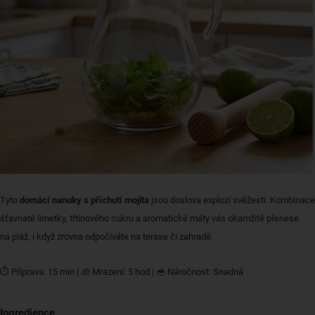
Tyto
domácí nanuky s příchutí mojita
jsou doslova explozí svěžesti. Kombinace
šťavnaté limetky, třtinového cukru a aromatické máty vás okamžitě přenese
na pláž, i když zrovna odpočíváte na terase či zahradě.
⏱ Příprava: 15 min | 🧊 Mrazení: 5 hod | 🥣 Náročnost: Snadná
Ingredience