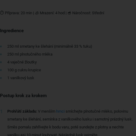
⏱ Příprava: 20 min | 🧊 Mrazení: 4 hod | 🥣 Náročnost: Střední
Ingredience
250 ml smetany ke šlehání (minimálně 33 % tuku)
250 ml plnotučného mléka
4 vaječné žloutky
100 g cukru krupice
1 vanilkový lusk
Postup krok za krokem
Prohřátí základu
: V menším
hrnci
smíchejte plnotučné mléko, polovinu
smetany ke šlehání, semínka z vanilkového lusku i samotný prázdný lusk.
Směs pomalu zahřívejte k bodu varu, poté sundejte z plotny a nechte
vanilku asi 10 minut louhovat. Následně lusk vyjměte.