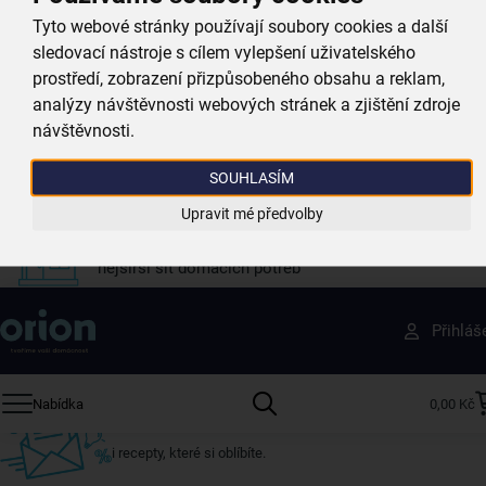
při nákupu nad 999 Kč
Tyto webové stránky používají soubory cookies a další
sledovací nástroje s cílem vylepšení uživatelského
prostředí, zobrazení přizpůsobeného obsahu a reklam,
Zboží doručujeme rychle
analýzy návštěvnosti webových stránek a zjištění zdroje
máme téměr vše skladem
návštěvnosti.
Vždy si u nás vyberete
SOUHLASÍM
4 000 kvalitních produktů
Upravit mé předvolby
Jsme vždy poblíž
nejširší síť domácích potřeb
Získejte rady, recepty a tipy na slevy dřív než
Přihláš
ostatní
Přihlaste se k odběru našeho newsletteru.
Nabídka
0,00 Kč
U nás vždy najdete zajímavé akce, slevy, novinky v sortimentu
i recepty, které si oblíbíte.