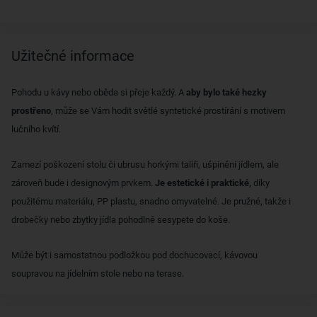
Užitečné informace
Pohodu u kávy nebo oběda si přeje každý. A
aby bylo také hezky
prostřeno
, může se Vám hodit světlé syntetické prostírání s motivem
lučního kvítí.
Zamezí poškození stolu či ubrusu horkými talíři, ušpinění jídlem, ale
zároveň bude i designovým prvkem.
Je estetické i praktické,
díky
použitému materiálu, PP plastu, snadno omyvatelné. Je pružné, takže i
drobečky nebo zbytky jídla pohodlně sesypete do koše.
Může být i samostatnou podložkou pod dochucovací, kávovou
soupravou na jídelním stole nebo na terase.