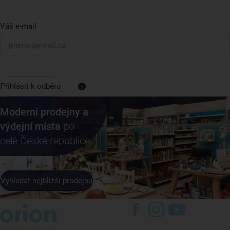
Váš e-mail
Přihlásit k odběru
Moderní prodejny a
výdejní místa
po
celé České republice
Vyhledat nejbližší prodejnu