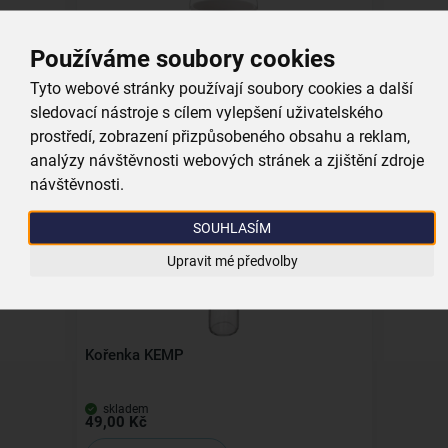
Používáme soubory cookies
Vědro skládací KEMP 12 l
Tyto webové stránky používají soubory cookies a další
sledovací nástroje s cílem vylepšení uživatelského
prostředí, zobrazení přizpůsobeného obsahu a reklam,
skladem
299,00 Kč
analýzy návštěvnosti webových stránek a zjištění zdroje
Vložit do košíku
návštěvnosti.
SOUHLASÍM
Kolekce
Upravit mé předvolby
Kořenka KEMP
skladem
49,00 Kč