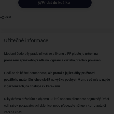
Přidat do košíku
Sdílet
Užitečné informace
Moderní šedo-bílý prádelní koš ze silikonu a PP plastu je
určen na
přenášení špinavého prádla na vyprání a čistého prádla k pověšení.
Hodí se do běžné domácnosti, ale
protože jej lze díky pružnosti
použitého materiálu lehce složit na výšku pouhých 9 cm, své místo najde
v garzonkách, na chalupě i v karavanu.
Díky dvěma držadlům a objemu 38 litrů snadno přenesete nejrůznější věci,
od hraček po zavařovací sklenice, nebo převezete nákup v kufru auta či
věci na chatu.