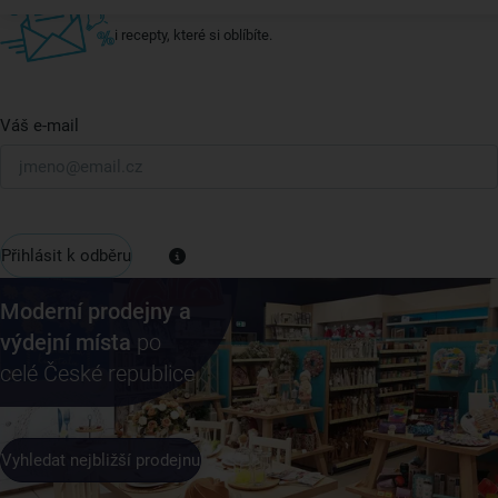
U nás vždy najdete zajímavé akce, slevy, novinky v sortimentu
i recepty, které si oblíbíte.
Váš e-mail
Přihlásit k odběru
Moderní prodejny a
výdejní místa
po
celé České republice
Vyhledat nejbližší prodejnu