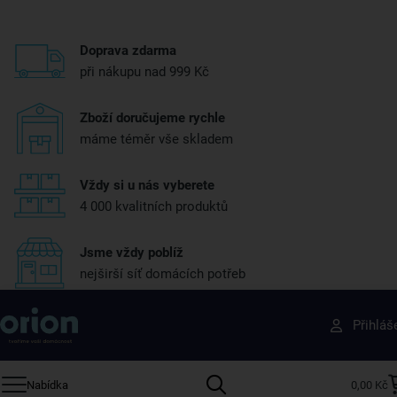
Doprava zdarma
při nákupu nad 999 Kč
Zboží doručujeme rychle
máme téměr vše skladem
Vždy si u nás vyberete
4 000 kvalitních produktů
Jsme vždy poblíž
nejširší síť domácích potřeb
Získejte rady, recepty a tipy na slevy dřív než
Přihláš
ostatní
Přihlaste se k odběru našeho newsletteru.
Nabídka
0,00 Kč