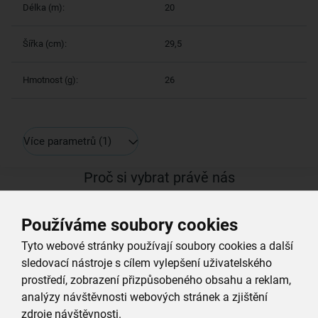
Délka (m):
20
Šířka (cm):
29,5
Hmotnost (g):
26
Více parametrů
(1)
Proč si vybrat právě nás
Používáme soubory cookies
Doprava zdarma
Tyto webové stránky používají soubory cookies a další
při nákupu nad 999 Kč
sledovací nástroje s cílem vylepšení uživatelského
prostředí, zobrazení přizpůsobeného obsahu a reklam,
Zboží doručujeme rychle
analýzy návštěvnosti webových stránek a zjištění
máme téměr vše skladem
zdroje návštěvnosti.