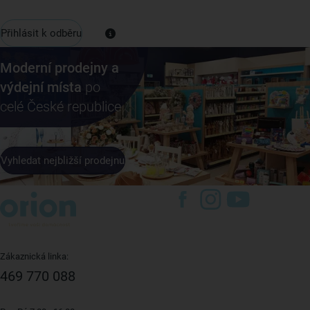
Přihlásit k odběru
Moderní prodejny a
výdejní místa
po
celé České republice
Vyhledat nejbližší prodejnu
Zákaznická linka:
469 770 088