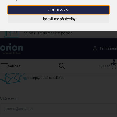
Vždy si u nás vyberete
SOUHLASÍM
4 000 kvalitních produktů
Upravit mé předvolby
Jsme vždy poblíž
nejširší síť domácích potřeb
Získejte rady, recepty a tipy na slevy dřív než
Přihlášení
ostatní
Přihlaste se k odběru našeho newsletteru.
0
Nabídka
0,00 Kč
U nás vždy najdete zajímavé akce, slevy, novinky v sortimentu
i recepty, které si oblíbíte.
Váš e-mail