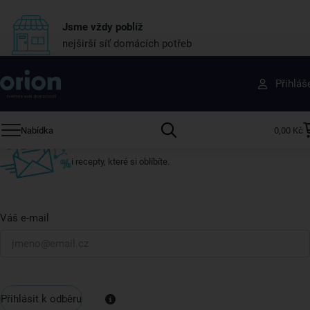
Jsme vždy poblíž
nejširší síť domácích potřeb
Získejte rady, recepty a tipy na slevy dřív než
Přihláš
ostatní
Přihlaste se k odběru našeho newsletteru.
Nabídka
0,00 Kč
U nás vždy najdete zajímavé akce, slevy, novinky v sortimentu
i recepty, které si oblíbíte.
Váš e-mail
Přihlásit k odběru