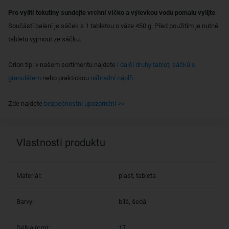
Pro vylití tekutiny sundejte vrchní víčko a výlevkou vodu pomalu vylijte
.
Součástí balení je sáček s 1 tabletou o váze 450 g. Před použitím je nutné
tabletu vyjmout ze sáčku.
Orion tip: v našem sortimentu najdete
i další druhy tablet, sáčků s
granulátem
nebo praktickou
náhradní náplň
Zde najdete
bezpečnostní upozornění >>
Vlastnosti produktu
Materiál:
plast, tableta
Barvy:
bílá, šedá
Délka (cm):
17