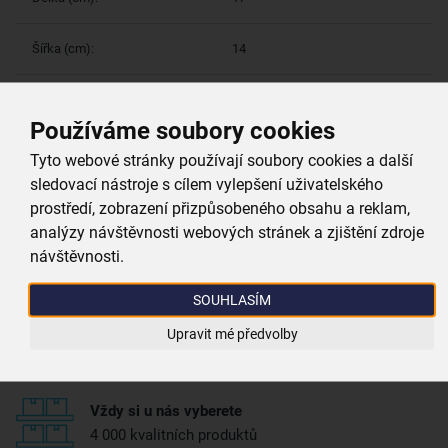
Šířka (cm):
14
Používáme soubory cookies
Více parametrů
(5)
Tyto webové stránky používají soubory cookies a další
Proč si vybrat právě nás
sledovací nástroje s cílem vylepšení uživatelského
prostředí, zobrazení přizpůsobeného obsahu a reklam,
analýzy návštěvnosti webových stránek a zjištění zdroje
návštěvnosti.
Doprava zdarma
při nákupu nad 999 Kč
SOUHLASÍM
Upravit mé předvolby
Zboží doručujeme rychle
máme téměr vše skladem
Vždy si u nás vyberete
4 000 kvalitních produktů