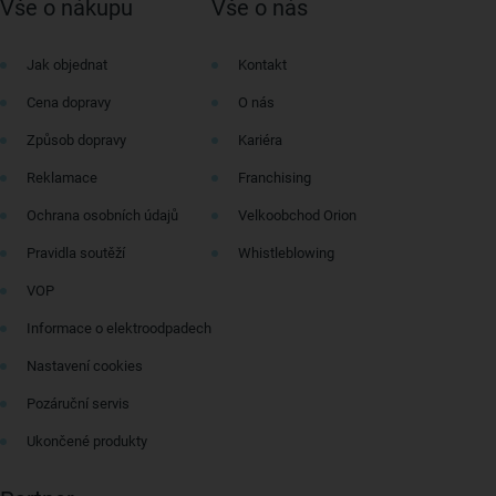
Vše o nákupu
Vše o nás
Jak objednat
Kontakt
Cena dopravy
O nás
Způsob dopravy
Kariéra
Reklamace
Franchising
Ochrana osobních údajů
Velkoobchod Orion
Pravidla soutěží
Whistleblowing
VOP
Informace o elektroodpadech
Nastavení cookies
Pozáruční servis
Ukončené produkty