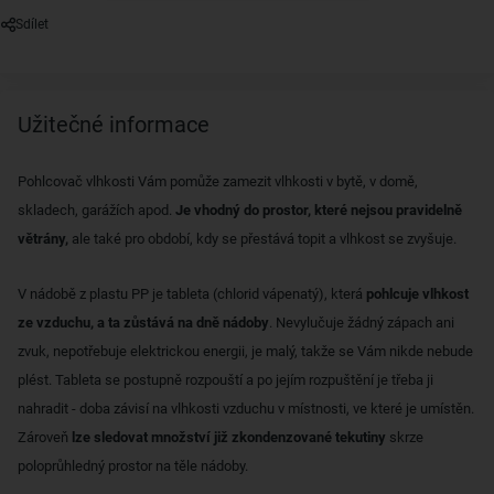
Sdílet
Užitečné informace
Pohlcovač vlhkosti Vám pomůže zamezit vlhkosti v bytě, v domě,
skladech, garážích apod.
Je vhodný do prostor, které nejsou pravidelně
větrány,
ale také pro období, kdy se přestává topit a vlhkost se zvyšuje.
V nádobě z plastu PP je tableta (chlorid vápenatý), která
pohlcuje vlhkost
ze vzduchu, a ta zůstává na dně nádoby
. Nevylučuje žádný zápach ani
zvuk, nepotřebuje elektrickou energii, je malý, takže se Vám nikde nebude
plést. Tableta se postupně rozpouští a po jejím rozpuštění je třeba ji
nahradit - doba závisí na vlhkosti vzduchu v místnosti, ve které je umístěn.
Zároveň
lze sledovat množství již zkondenzované tekutiny
skrze
poloprůhledný prostor na těle nádoby.