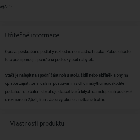
Sdílet
Užitečné informace
Oprava poškrábané podlahy rozhodně není žádná hračka. Pokud chcete
této práci předejít, pořiďte si podložky pod nábytek.
Stačí je nalepit na spodní část noh u stolu, židlí nebo skříněk
a ony na
oplátku zajistí, že si dalším posouváním židlí či nábytku nepoškodíte
podlahu. Toto balení obsahuje dvacet kusů bílých samolepicích podložek
o rozměrech 2,5×2,5 cm. Jsou vyrobené z netkané textilie.
Vlastnosti produktu