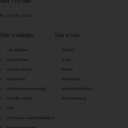
469 770 088
Po - Pá 7:00 - 16:00
Vše o nákupu
Vše o nás
Jak objednat
Kontakt
Cena dopravy
O nás
Způsob dopravy
Kariéra
Reklamace
Franchising
Ochrana osobních údajů
Velkoobchod Orion
Pravidla soutěží
Whistleblowing
VOP
Informace o elektroodpadech
Nastavení cookies