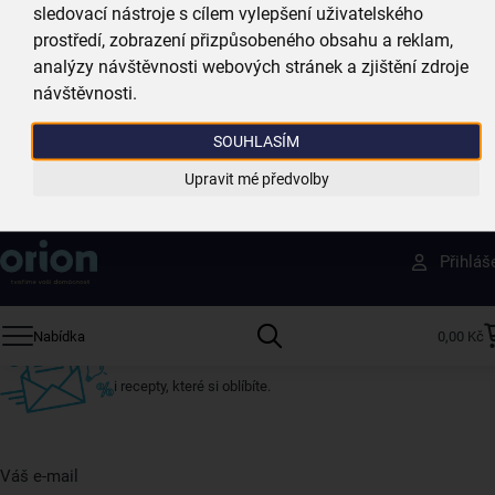
Zboží doručujeme rychle
sledovací nástroje s cílem vylepšení uživatelského
máme téměr vše skladem
prostředí, zobrazení přizpůsobeného obsahu a reklam,
analýzy návštěvnosti webových stránek a zjištění zdroje
Vždy si u nás vyberete
návštěvnosti.
4 000 kvalitních produktů
SOUHLASÍM
Jsme vždy poblíž
Upravit mé předvolby
nejširší síť domácích potřeb
Získejte rady, recepty a tipy na slevy dřív než
Přihláš
ostatní
Přihlaste se k odběru našeho newsletteru.
Nabídka
0,00 Kč
U nás vždy najdete zajímavé akce, slevy, novinky v sortimentu
i recepty, které si oblíbíte.
Váš e-mail