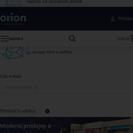
nejširší síť domácích potřeb
Získejte rady, recepty a tipy na slevy dřív než
Přihláš
ostatní
Přihlaste se k odběru našeho newsletteru.
Nabídka
0,00 Kč
U nás vždy najdete zajímavé akce, slevy, novinky v sortimentu
i recepty, které si oblíbíte.
Váš e-mail
Přihlásit k odběru
Moderní prodejny a