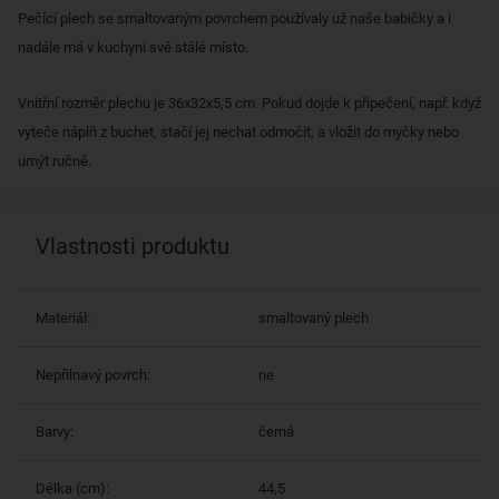
Pečící plech se smaltovaným povrchem používaly už naše babičky a i
nadále má v kuchyni své stálé místo.
Vnitřní rozměr plechu je 36x32x5,5 cm. Pokud dojde k připečení, např. když
vyteče náplň z buchet, stačí jej nechat odmočit, a vložit do myčky nebo
umýt ručně.
Vlastnosti produktu
Materiál:
smaltovaný plech
Nepřilnavý povrch:
ne
Barvy:
černá
Délka (cm):
44,5