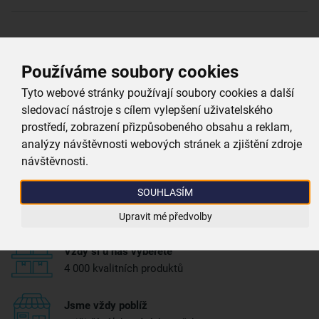
Více parametrů
(8)
Používáme soubory cookies
Proč si vybrat právě nás
Tyto webové stránky používají soubory cookies a další
sledovací nástroje s cílem vylepšení uživatelského
prostředí, zobrazení přizpůsobeného obsahu a reklam,
Doprava zdarma
analýzy návštěvnosti webových stránek a zjištění zdroje
při nákupu nad 999 Kč
návštěvnosti.
SOUHLASÍM
Zboží doručujeme rychle
máme téměr vše skladem
Upravit mé předvolby
Vždy si u nás vyberete
4 000 kvalitních produktů
Jsme vždy poblíž