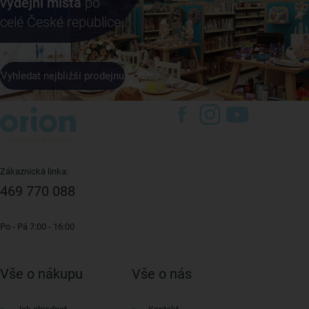
výdejní místa
po
celé České republice
Vyhledat nejbližší prodejnu
Zákaznická linka:
469 770 088
Po - Pá 7:00 - 16:00
Vše o nákupu
Vše o nás