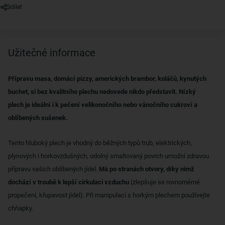
Sdílet
Užitečné informace
Přípravu masa, domácí pizzy, amerických brambor, koláčů, kynutých
buchet, si bez kvalitního plechu nedovede nikdo představit. Nízký
plech je ideální i k pečení velikonočního nebo vánočního cukroví a
oblíbených sušenek.
Tento hluboký plech je vhodný do běžných typů trub, elektrických,
plynových i horkovzdušných, odolný smaltovaný povrch umožní zdravou
přípravu vašich oblíbených jídel.
Má po stranách otvory, díky nimž
dochází v troubě k lepší cirkulaci vzduchu
(zlepšuje se rovnoměrné
propečení, křupavost jídel). Při manipulaci s horkým plechem používejte
chňapky.