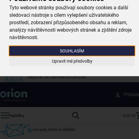
při nákupu nad 999 Kč
Tyto webové stránky používají soubory cookies a další
sledovací nástroje s cílem vylepšení uživatelského
prostředí, zobrazení přizpůsobeného obsahu a reklam,
Zboží doručujeme rychle
analýzy návštěvnosti webových stránek a zjištění zdroje
máme téměr vše skladem
návštěvnosti.
Vždy si u nás vyberete
SOUHLASÍM
4 000 kvalitních produktů
Upravit mé předvolby
Jsme vždy poblíž
nejširší síť domácích potřeb
Získejte rady, recepty a tipy na slevy dřív než
Přihláš
ostatní
Přihlaste se k odběru našeho newsletteru.
Nabídka
0,00 Kč
U nás vždy najdete zajímavé akce, slevy, novinky v sortimentu
i recepty, které si oblíbíte.