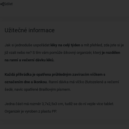
Sdílet
Užitečné informace
Jak si jednoduše uspořádat
léky na celý týden
a mít přehled, zda jste si je
již vzali nebo ne? S tím vám pomůže šikovný organizér, který
je rozdělen
na ranní a večerní dávku léků.
Každá přihrádka je opatřena průhledným zavíracím víčkem s
označením dne a ikonkou.
Ranní dávka má víčko žlutozelené a večerní
šedé, navíc opatřené Braillovým písmem.
Jedna část má rozměr 3,7x2,5x3 cm, tudíž se do ní vejde více tablet.
Organizér je vyroben z plastu PP.