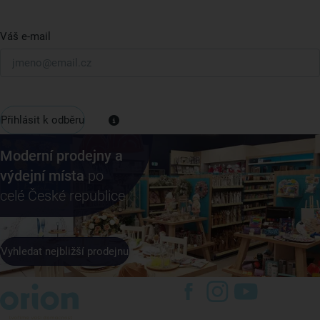
Váš e-mail
Přihlásit k odběru
Moderní prodejny a
výdejní místa
po
celé České republice
Vyhledat nejbližší prodejnu