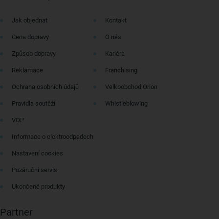
Jak objednat
Kontakt
Cena dopravy
O nás
Způsob dopravy
Kariéra
Reklamace
Franchising
Ochrana osobních údajů
Velkoobchod Orion
Pravidla soutěží
Whistleblowing
VOP
Informace o elektroodpadech
Nastavení cookies
Pozáruční servis
Ukončené produkty
Partner