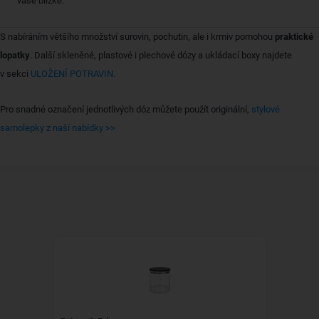
vaše blízké.
S nabíráním většího množství surovin, pochutin, ale i krmiv pomohou
praktické
lopatky
. Další skleněné, plastové i plechové dózy a ukládací boxy najdete
v sekci
ULOŽENÍ POTRAVIN
.
Pro snadné označení jednotlivých dóz můžete použít originální,
stylové
samolepky z naší nabídky >>