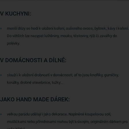
V KUCHYNI:
menší dózy se hodí k uložení koření, sušeného ovoce, bylinek, kávy i koření.
Do větších lze nasypat luštěniny, mouku, těstoviny, rýži či zavářky do
polévky.
V DOMÁCNOSTI A DÍLNĚ:
slouží i k uložení drobností v domácnosti, ať to jsou knoflíky, gumičky,
korálky, drobné stavebnice, tužky...
JAKO HAND MADE DÁREK:
velkou parádu udělají i jako dekorace. Naplněné koupelovou solí,
mušličkami nebo přírodninami mohou být krásným, originálním dárkem pro