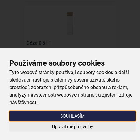
Dóza 0,61 l
skladem
Používáme soubory cookies
139,00 Kč
Tyto webové stránky používají soubory cookies a další
Vložit do košíku
sledovací nástroje s cílem vylepšení uživatelského
prostředí, zobrazení přizpůsobeného obsahu a reklam,
analýzy návštěvnosti webových stránek a zjištění zdroje
návštěvnosti.
SOUHLASÍM
Upravit mé předvolby
Dóza 1 l