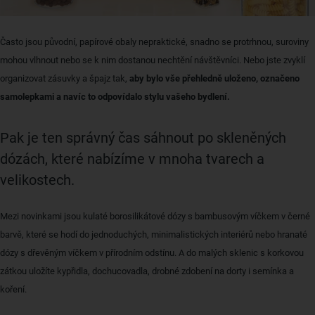
Často jsou původní, papírové obaly nepraktické, snadno se protrhnou, suroviny
mohou vlhnout nebo se k nim dostanou nechtění návštěvníci. Nebo jste zvyklí
organizovat zásuvky a špajz tak,
aby bylo vše přehledně uloženo, označeno
samolepkami a navíc to odpovídalo stylu vašeho bydlení.
Pak je ten správný čas sáhnout po skleněných
dózách, které nabízíme v mnoha tvarech a
velikostech.
Mezi novinkami jsou kulaté borosilikátové dózy s bambusovým víčkem v černé
barvě, které se hodí do jednoduchých, minimalistických interiérů nebo hranaté
dózy s dřevěným víčkem v přírodním odstínu. A do malých sklenic s korkovou
zátkou uložíte kypřidla, dochucovadla, drobné zdobení na dorty i semínka a
koření.