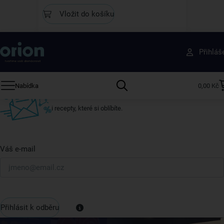
Vložit do košíku
Získejte rady, recepty a tipy na slevy dřív než
Přihláš
ostatní
Přihlaste se k odběru našeho newsletteru.
Nabídka
0,00 Kč
U nás vždy najdete zajímavé akce, slevy, novinky v sortimentu
i recepty, které si oblíbíte.
Váš e-mail
Přihlásit k odběru