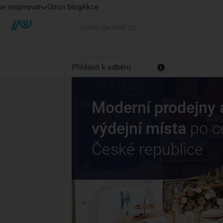
e inspirovat
Orion blog
Akce
Váš e-mail
Přihlásit k odběru
Moderní prodejny 
výdejní místa
po c
České republice