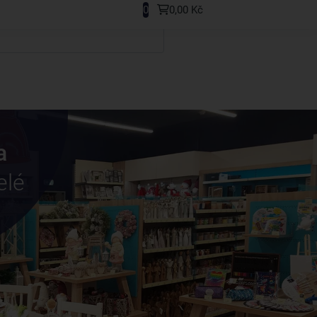
0
0,00 Kč
a
elé