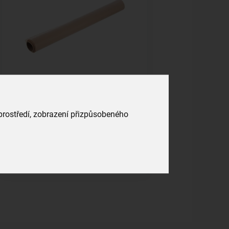
Pečičí papír 800x38 cm
skladem
 prostředí, zobrazení přizpůsobeného
59,00 Kč
Vložit do košíku