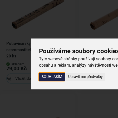
Potravinářský papír
Potravinářský papí
Používáme soubory cookie
nepromastitelný archy 45x32 cm
nepromastitelný 
20 ks
20 ks
Tyto webové stránky používají soubory cook
skladem
skladem
obsahu a reklam, analýzy návštěvnosti web
79,00 Kč
79,00 Kč
SOUHLASÍM
Upravit mé předvolby
Vložit do košíku
Vložit do koš