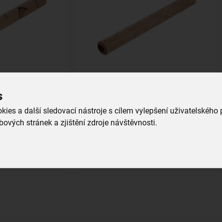
r
Pečicí papír archy na makronky
s
archy 45x32 cm
45x32 cm 20 ks
skladem
ies a další sledovací nástroje s cílem vylepšení uživatelského
ových stránek a zjištění zdroje návštěvnosti.
79,00 Kč
íku
Vložit do košíku