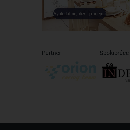
Vyhledat nejbližší prodejnu
Partner
Spolupráce