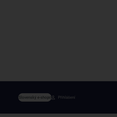
vy dřív než ostatní
Slovenský e-shop
Přihlášení
y v sortimentu i recepty, které si oblíbíte.