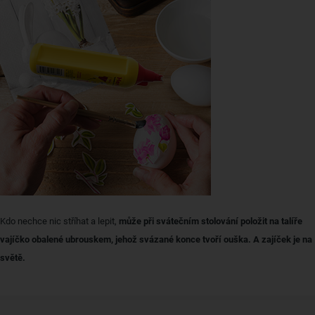
Kdo nechce nic stříhat a lepit,
může při svátečním stolování položit na talíře
vajíčko obalené ubrouskem, jehož svázané konce tvoří ouška. A zajíček je na
světě.