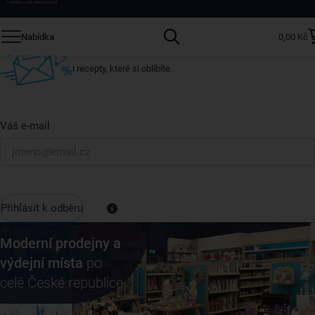
Přihlaste se k odběru našeho newsletteru.
Nabídka
0,00 Kč
U nás vždy najdete zajímavé akce, slevy, novinky v sortimentu
i recepty, které si oblíbíte.
Váš e-mail
Přihlásit k odběru
Moderní prodejny a
výdejní místa
po
celé České republice