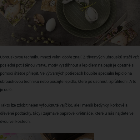
Ubrouskovou techniku mnozí velmi dobře znají. Z třívrstvých ubrousků stačí vzít
poslední potištěnou vrstvu, motiv vystřihnout a lepidlem na papír je opatrně s
pomocí štětce přilepit. Ve výtvarných potřebách koupíte speciální lepidlo na
ubrouskovou techniku nebo použijte lepidlo, které po uschnutí zprůhlední. A to
je celé.
Takto lze zdobit nejen vyfouknuté vajíčko, ale i menší bedýnky, korkové a
dřevěné podtácky, tácy i zajímavé papírové květináče, které u nás najdete ve
dvou velikostech.