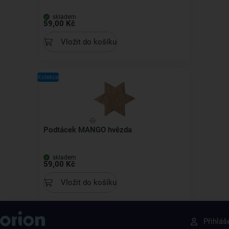
skladem
59,00 Kč
Vložit do košíku
Kolekce
Podtácek MANGO hvězda
skladem
59,00 Kč
Vložit do košíku
Získejte rady, recepty a tipy na slevy dřív než
Přihláš
ostatní