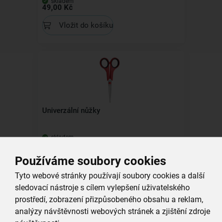
skladem
49,00 Kč
Vložit do košíku
Univerzální nůžky
skladem
79,00 Kč
Používáme soubory cookies
Vložit do košíku
Tyto webové stránky používají soubory cookies a další
sledovací nástroje s cílem vylepšení uživatelského
Kolekce
prostředí, zobrazení přizpůsobeného obsahu a reklam,
analýzy návštěvnosti webových stránek a zjištění zdroje