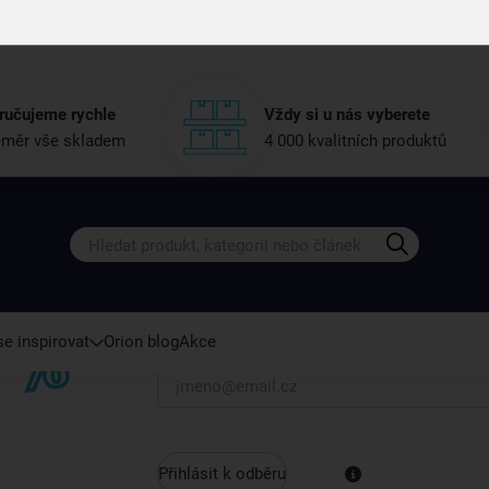
Proč si vybrat právě nás
ručujeme rychle
Vždy si u nás vyberete
měr vše skladem
4 000 kvalitních produktů
Získejte rady, recepty a tipy na sle
Přihlaste se k odběru našeho newsletteru.
U nás vždy najdete zajímavé akce, slevy, novink
e inspirovat
Orion blog
Akce
Váš e-mail
Přihlásit k odběru