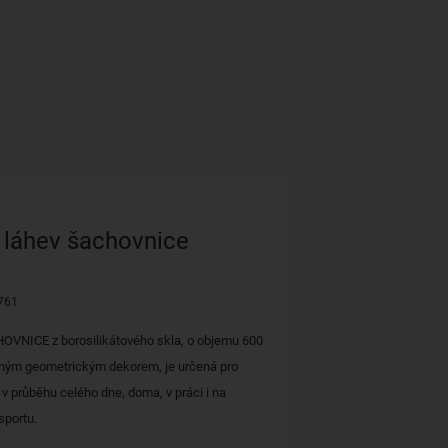
 láhev šachovnice
761
OVNICE z borosilikátového skla, o objemu 600
ným geometrickým dekorem, je určená pro
 v průběhu celého dne, doma, v práci i na
sportu.