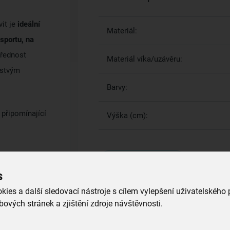
it je
ideální
Materiál:
 sportu, na
přednost
Materiál víka/uzávěru:
rstvým
Barvy:
 připomínající
Výška (cm):
olného
Více parametrů
(11)
ím.
Po použití
s
 s použitím
ies a další sledovací nástroje s cílem vylepšení uživatelského
ových stránek a zjištění zdroje návštěvnosti.