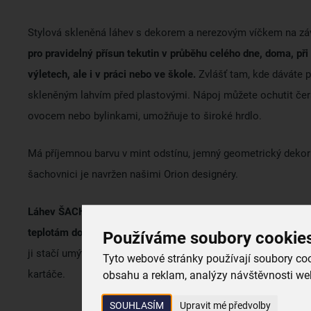
Stylová skleněná láhev s dekorem a nerezovým víčkem na záv
pro pravidelný přísun tekutin v průběhu celého dne, doma, při
výletech, ale i v práci nebo ve škole.
Zvlášť tam, kde dáváte 
skleněným lahvím před plastovými. Nápoj můžete ochutit če
ovocem nebo bylinkami, umožňuje to široké hrdlo.
Má příjemnou barvu v mint odstínu, jemný geometrický dekor
šachovnici je navržen našimi Orion designéry.
Láhev ŠACHOVNICE je vyrobena z borosilikátového skla, od
teplotám do 100 °C, uzavřena víčkem se silikonovým těsněn
Používáme soubory cookie
ji stačí umýt běžným způsobem, v teplé vodě se saponátem a
Tyto webové stránky používají soubory cook
kartáče.
obsahu a reklam, analýzy návštěvnosti web
SOUHLASÍM
Upravit mé předvolby