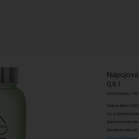
Nápojová
0,6 l
Kód produktu 143
Zelená láhev ŠACH
ml, a zdobená jem
doplňování tekutin
dovolené nebo při 
Více informací