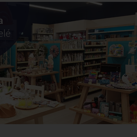
a
elé