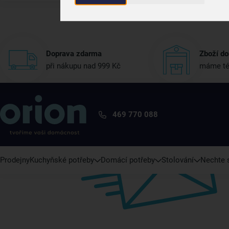
Doprava zdarma
Zboží do
při nákupu nad 999 Kč
máme té
469 770 088
Prodejny
Kuchyňské potřeby
Domácí potřeby
Stolování
Nechte s