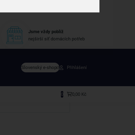
Jsme vždy poblíž
nejširší síť domácích potřeb
vy dřív než ostatní
Slovenský e-shop
Přihlášení
y v sortimentu i recepty, které si oblíbíte.
0
0,00 Kč