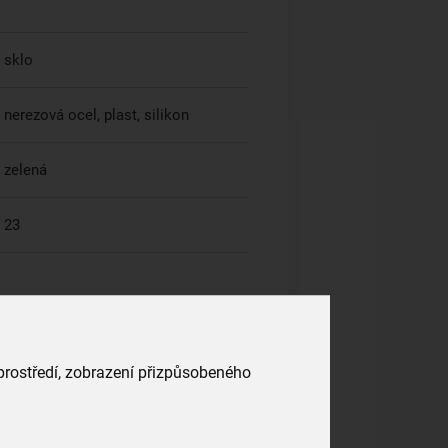
sklo
nerezová ocel, plast, silikon
zelená
23
 prostředí, zobrazení přizpůsobeného