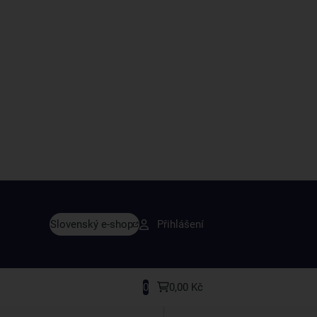
vy dřív než ostatní
Slovenský e-shop
Přihlášení
y v sortimentu i recepty, které si oblíbíte.
0
0,00 Kč