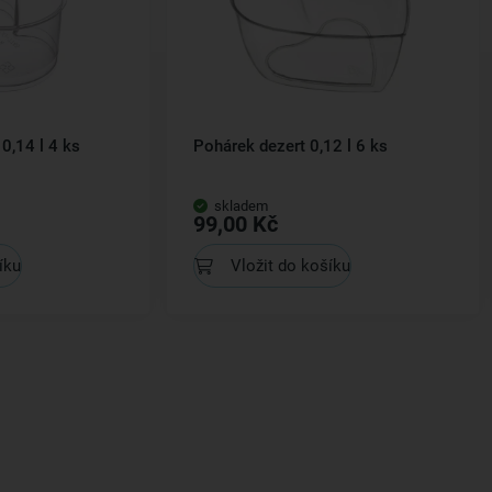
0,14 l 4 ks
Pohárek dezert 0,12 l 6 ks
skladem
99,00 Kč
íku
Vložit do košíku