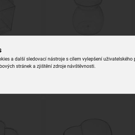
s
panna cotta
Pohárek na dezert 0,17 l 6 ks
ies a další sledovací nástroje s cílem vylepšení uživatelského
ových stránek a zjištění zdroje návštěvnosti.
skladem
85,00 Kč
íku
Vložit do košíku