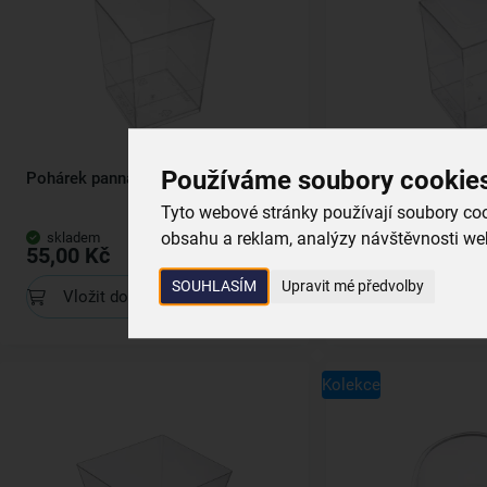
Používáme soubory cookie
Pohárek panna cotta 0,17 l 4 ks
Pohárek s víčkem 
0,17 l 4 ks
Tyto webové stránky používají soubory cook
obsahu a reklam, analýzy návštěvnosti web
skladem
skladem
55,00 Kč
59,00 Kč
SOUHLASÍM
Upravit mé předvolby
Vložit do košíku
Vložit do koš
Kolekce