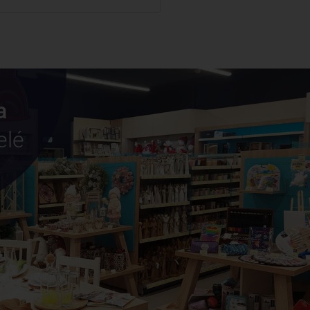
a
elé