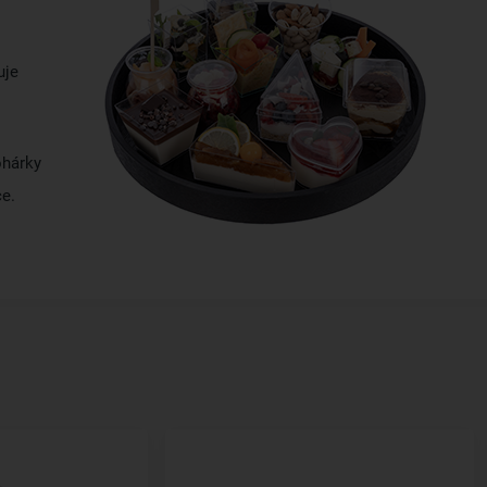
uje
ohárky
ce.