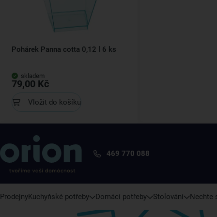
Pohárek Panna cotta 0,12 l 6 ks
skladem
79,00 Kč
Vložit do košíku
469 770 088
Prodejny
Kuchyňské potřeby
Domácí potřeby
Stolování
Nechte s