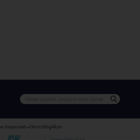
Získejte rady, recepty a tipy na sle
Přihlaste se k odběru našeho newsletteru.
U nás vždy najdete zajímavé akce, slevy, novink
e inspirovat
Orion blog
Akce
Váš e-mail