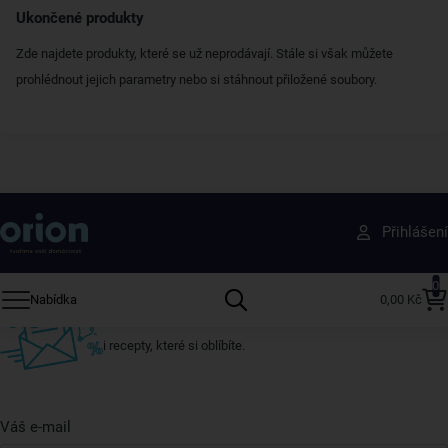
Ukončené produkty
Zde najdete produkty, které se už neprodávají. Stále si však můžete
prohlédnout jejich parametry nebo si stáhnout přiložené soubory.
Získejte rady, recepty a tipy na slevy dřív než
Přihlášení
ostatní
Přihlaste se k odběru našeho newsletteru.
0
Nabídka
0,00 Kč
U nás vždy najdete zajímavé akce, slevy, novinky v sortimentu
i recepty, které si oblíbíte.
Váš e-mail