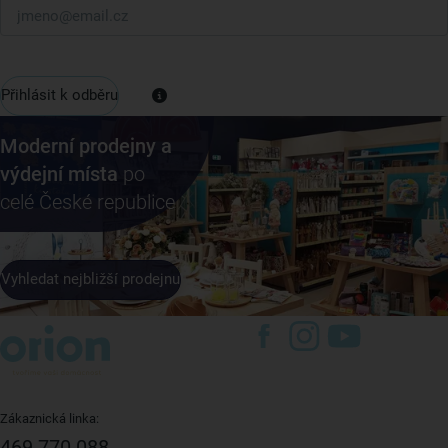
Přihlásit k odběru
Moderní prodejny a
výdejní místa
po
celé České republice
Vyhledat nejbližší prodejnu
Zákaznická linka:
469 770 088