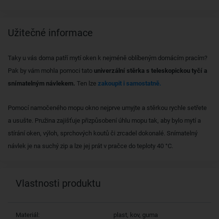
Užitečné informace
Taky u vás doma patří mytí oken k nejméně oblíbeným domácím pracím?
Pak by vám mohla pomoci tato
univerzální stěrka s teleskopickou tyčí a
snímatelným návlekem.
Ten lze
zakoupit i samostatně.
Pomocí namočeného mopu okno nejprve umyjte a stěrkou rychle setřete
a usušte. Pružina zajišťuje přizpůsobení úhlu mopu tak, aby bylo mytí a
stírání oken, výloh, sprchových koutů či zrcadel dokonalé. Snímatelný
návlek je na suchý zip a lze jej prát v pračce do teploty 40 °C.
Vlastnosti produktu
Materiál:
plast, kov, guma