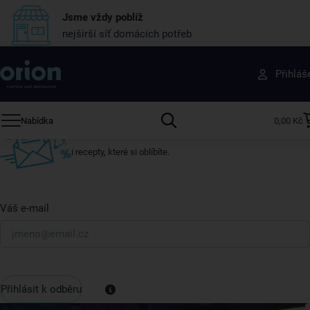
Jsme vždy poblíž
nejširší síť domácích potřeb
Získejte rady, recepty a tipy na slevy dřív než
Přihláš
ostatní
Přihlaste se k odběru našeho newsletteru.
Nabídka
0,00 Kč
U nás vždy najdete zajímavé akce, slevy, novinky v sortimentu
i recepty, které si oblíbíte.
Váš e-mail
Přihlásit k odběru