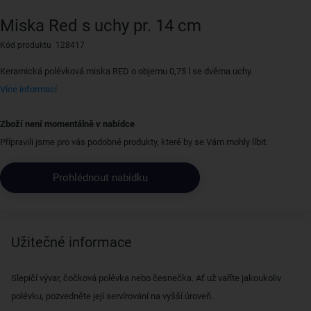
Miska Red s uchy pr. 14 cm
Kód produktu 128417
Keramická polévková miska RED o objemu 0,75 l se dvěma uchy.
Více informací
Zboží není momentálně v nabídce
Přípravili jsme pro vás podobné produkty, které by se Vám mohly líbit.
Prohlédnout nabídku
Užitečné informace
Slepičí vývar, čočková polévka nebo česnečka. Ať už vaříte jakoukoliv
polévku, pozvedněte její servírování na vyšší úroveň.