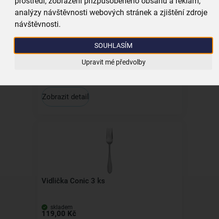
prostředí, zobrazení přizpůsobeného obsahu a reklam,
analýzy návštěvnosti webových stránek a zjištění zdroje
návštěvnosti.
SOUHLASÍM
Polévková lžíce Conic 3 ks
Upravit mé předvolby
není skladem
119,00 Kč
Zobrazit detail
Vidlička Conic 3 ks
skladem
119,00 Kč