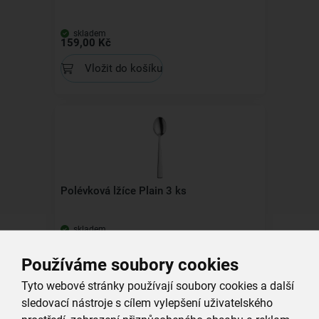
skladem
159,00 Kč
Vložit do košíku
Polévková lžíce Plain 3 ks
skladem
119,00 Kč
Používáme soubory cookies
Vložit do košíku
Tyto webové stránky používají soubory cookies a další
sledovací nástroje s cílem vylepšení uživatelského