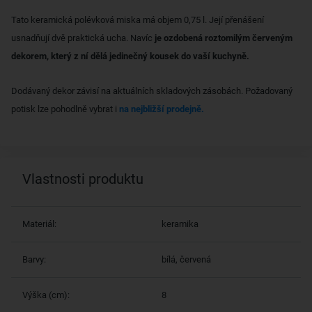
Tato keramická polévková miska má objem 0,75 l. Její přenášení
usnadňují dvě praktická ucha. Navíc
je ozdobená roztomilým červeným
dekorem, který z ní dělá jedinečný kousek do vaší kuchyně.
Dodávaný dekor závisí na aktuálních skladových zásobách. Požadovaný
potisk lze pohodlně vybrat i
na nejbližší prodejně.
Vlastnosti produktu
Materiál:
keramika
Barvy:
bílá, červená
Výška (cm):
8