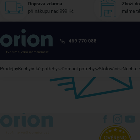
Doprava zdarma
Zboží do
při nákupu nad 999 Kč
máme té
469 770 088
Prodejny
Kuchyňské potřeby
Domácí potřeby
Stolování
Nechte s