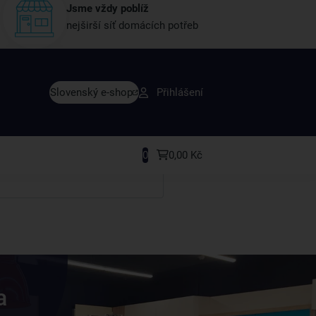
Jsme vždy poblíž
nejširší síť domácích potřeb
vy dřív než ostatní
Slovenský e-shop
Přihlášení
y v sortimentu i recepty, které si oblíbíte.
0
0,00 Kč
a