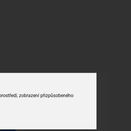
 prostředí, zobrazení přizpůsobeného