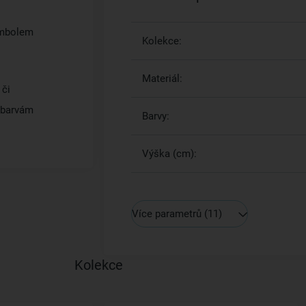
ymbolem
Kolekce:
Materiál:
 či
 barvám
Barvy:
Výška (cm):
Více parametrů
(11)
Kolekce