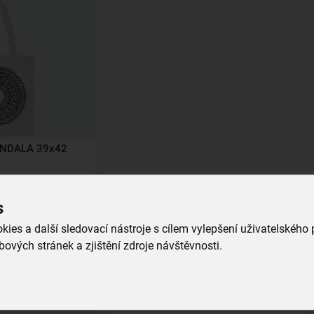
ANDALA 39x42
s
ies a další sledovací nástroje s cílem vylepšení uživatelského
ových stránek a zjištění zdroje návštěvnosti.
Související produkty