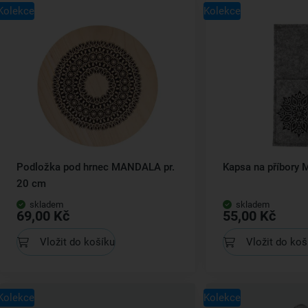
Kolekce
Kolekce
Podložka pod hrnec MANDALA pr.
Kapsa na příbory
20 cm
skladem
skladem
69,00 Kč
55,00 Kč
Vložit do košíku
Vložit do koš
Kolekce
Kolekce