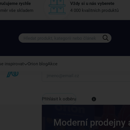
ručujeme rychle
Vždy si u nás vyberete
měr vše skladem
4 000 kvalitních produktů
Získejte rady, recepty a tipy na sle
Přihlaste se k odběru našeho newsletteru.
U nás vždy najdete zajímavé akce, slevy, novink
e inspirovat
Orion blog
Akce
Váš e-mail
Přihlásit k odběru
Moderní prodejny 